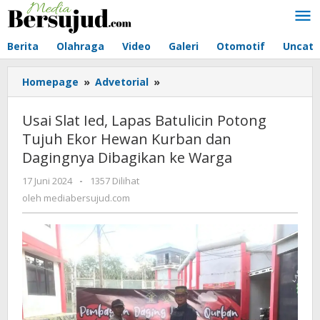
Lewati
ke
konten
Berita
Olahraga
Video
Galeri
Otomotif
Uncate
Homepage
»
Advetorial
»
Usai
Slat
Ied,
Usai Slat Ied, Lapas Batulicin Potong
Lapas
Tujuh Ekor Hewan Kurban dan
Batulicin
Dagingnya Dibagikan ke Warga
Potong
Tujuh
17 Juni 2024
oleh
-
1357 Dilihat
Ekor
mediabersujud.com
oleh
mediabersujud.com
Hewan
Kurban
dan
Dagingnya
Dibagikan
ke
Warga