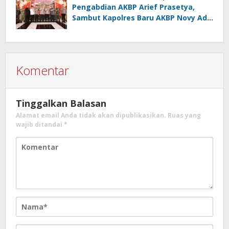
Pengabdian AKBP Arief Prasetya,
Sambut Kapolres Baru AKBP Novy Adi
Wibowo
Komentar
Tinggalkan Balasan
Alamat email Anda tidak akan dipublikasikan.
Ruas yang
wajib ditandai
*