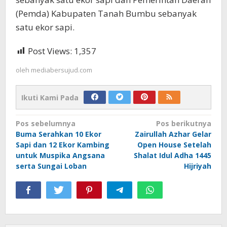
(Pemda) Kabupaten Tanah Bumbu sebanyak
satu ekor sapi.
Post Views:
1,357
oleh
mediabersujud.com
Ikuti Kami Pada
Navigasi
Pos sebelumnya
Pos berikutnya
Buma Serahkan 10 Ekor
Zairullah Azhar Gelar
pos
Sapi dan 12 Ekor Kambing
Open House Setelah
untuk Muspika Angsana
Shalat Idul Adha 1445
serta Sungai Loban
Hijriyah