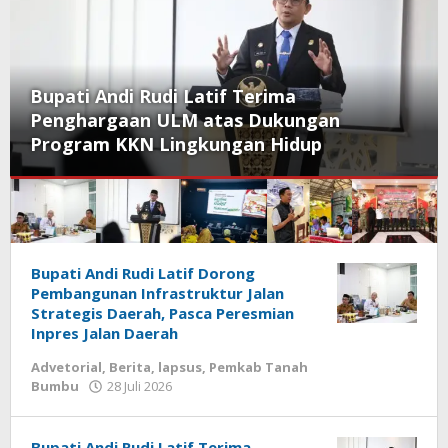
Bupati Andi Rudi Latif Terima
Penghargaan ULM atas Dukungan
Program KKN Lingkungan Hidup
mediabersujud.com
Bupati Andi Rudi Latif Dorong
Pembangunan Infrastruktur Jalan
Strategis Daerah, Pasca Peresmian
Inpres Jalan Daerah
Advetorial
,
Berita
,
lapsus
,
Pemkab Tanah
Bumbu
28 Juli 2026
oleh
Redaksi
Bupati Andi Rudi Latif Terima