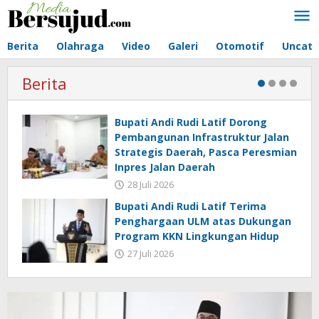
Lewati
ke
konten
Berita
Olahraga
Video
Galeri
Otomotif
Uncate
Berita
Bupati Andi Rudi Latif Dorong
Pembangunan Infrastruktur Jalan
Strategis Daerah, Pasca Peresmian
Inpres Jalan Daerah
28 Juli 2026
Bupati Andi Rudi Latif Terima
Penghargaan ULM atas Dukungan
Program KKN Lingkungan Hidup
27 Juli 2026