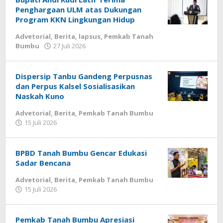
Penghargaan ULM atas Dukungan
Program KKN Lingkungan Hidup
Advetorial
,
Berita
,
lapsus
,
Pemkab Tanah
Bumbu
27 Juli 2026
oleh
Redaksi
Dispersip Tanbu Gandeng Perpusnas
dan Perpus Kalsel Sosialisasikan
Naskah Kuno
Advetorial
,
Berita
,
Pemkab Tanah Bumbu
15 Juli 2026
oleh
Redaksi
BPBD Tanah Bumbu Gencar Edukasi
Sadar Bencana
Advetorial
,
Berita
,
Pemkab Tanah Bumbu
15 Juli 2026
oleh
Redaksi
Pemkab Tanah Bumbu Apresiasi