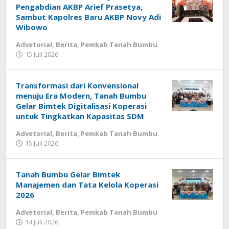
Pengabdian AKBP Arief Prasetya,
Sambut Kapolres Baru AKBP Novy Adi
Wibowo
Advetorial
,
Berita
,
Pemkab Tanah Bumbu
15 Juli 2026
oleh
Redaksi
Transformasi dari Konvensional
menuju Era Modern, Tanah Bumbu
Gelar Bimtek Digitalisasi Koperasi
untuk Tingkatkan Kapasitas SDM
Advetorial
,
Berita
,
Pemkab Tanah Bumbu
15 Juli 2026
oleh
Redaksi
Tanah Bumbu Gelar Bimtek
Manajemen dan Tata Kelola Koperasi
2026
Advetorial
,
Berita
,
Pemkab Tanah Bumbu
14 Juli 2026
oleh