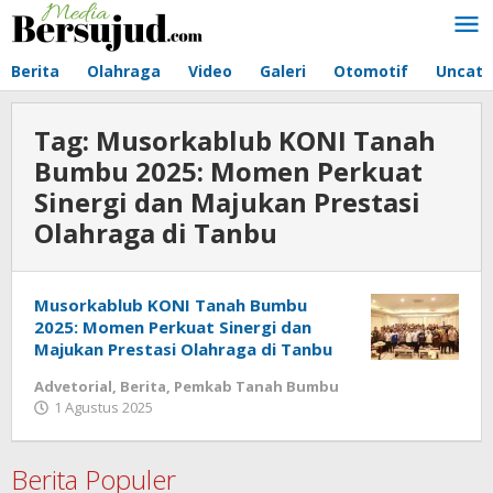
Lewati
ke
konten
Berita
Olahraga
Video
Galeri
Otomotif
Uncate
Tag:
Musorkablub KONI Tanah
Bumbu 2025: Momen Perkuat
Sinergi dan Majukan Prestasi
Olahraga di Tanbu
Musorkablub KONI Tanah Bumbu
2025: Momen Perkuat Sinergi dan
Majukan Prestasi Olahraga di Tanbu
Advetorial
,
Berita
,
Pemkab Tanah Bumbu
1 Agustus 2025
oleh
mediabersujud.com
Berita Populer