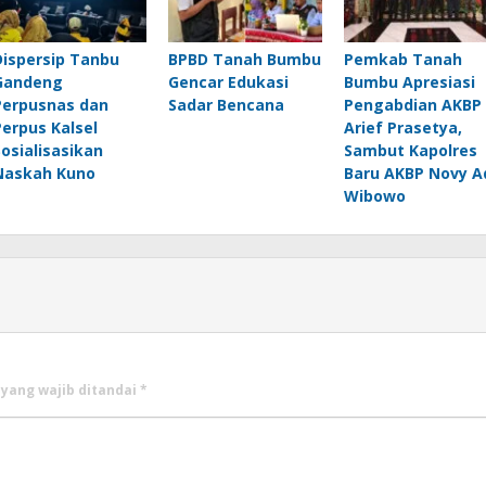
Dispersip Tanbu
BPBD Tanah Bumbu
Pemkab Tanah
Gandeng
Gencar Edukasi
Bumbu Apresiasi
Perpusnas dan
Sadar Bencana
Pengabdian AKBP
Perpus Kalsel
Arief Prasetya,
Sosialisasikan
Sambut Kapolres
Naskah Kuno
Baru AKBP Novy A
Wibowo
 yang wajib ditandai
*