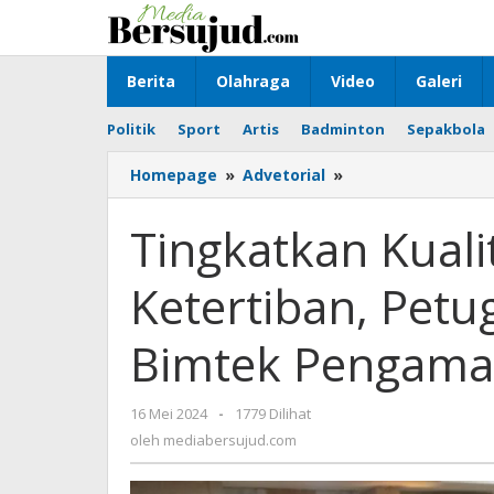
Lewati
ke
konten
Berita
Olahraga
Video
Galeri
Politik
Sport
Artis
Badminton
Sepakbola
Homepage
»
Advetorial
»
Tingkatkan
Kualitas
Keamanan
Tingkatkan Kual
Ketertiban,
Petugas
Ketertiban, Petug
Lapas
Batulicin
Ikut
Bimtek Pengaman
Bimtek
Pengamanan
dan
16 Mei 2024
oleh
-
1779 Dilihat
Intelijen
mediabersujud.com
oleh
mediabersujud.com