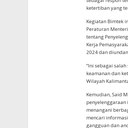
sebagai respon t
ketertiban yang te
Kegiatan Bimtek i
Peraturan Mente
tentang Penyelen
Kerja Pemasyaraka
2024 dan diundan
“Ini sebagai sala
keamanan dan ket
Wilayah Kalimanta
Kemudian, Said M
penyelenggaraan i
menangani berbag
mencari informasi
gangguan dan anc