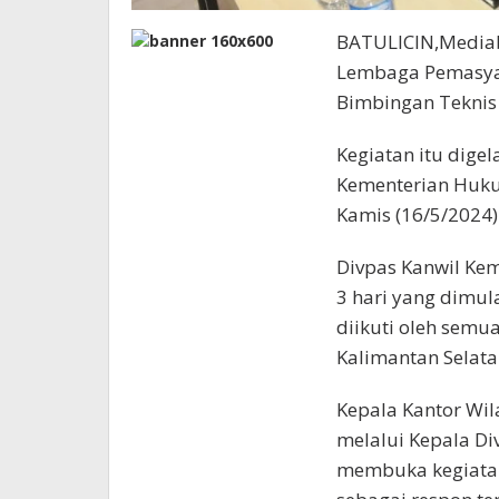
BATULICIN,Mediab
Lembaga Pemasyara
Bimbingan Teknis 
Kegiatan itu dige
Kementerian Huku
Kamis (16/5/2024) 
Divpas Kanwil Ke
3 hari yang dimul
diikuti oleh semu
Kalimantan Selata
Kepala Kantor Wi
melalui Kepala Di
membuka kegiatan