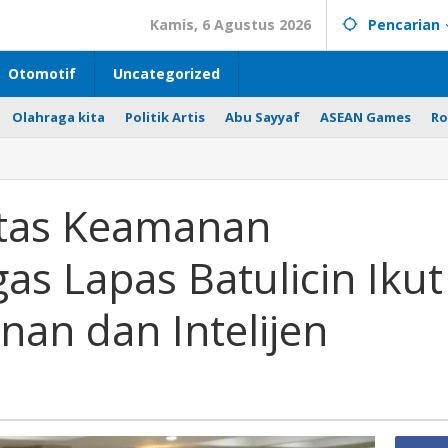
Kamis, 6 Agustus 2026
Pencarian
Otomotif
Uncategorized
Olahraga kita
Politik Artis
Abu Sayyaf
ASEAN Games
Ro
itas Keamanan
as Lapas Batulicin Ikut
an dan Intelijen