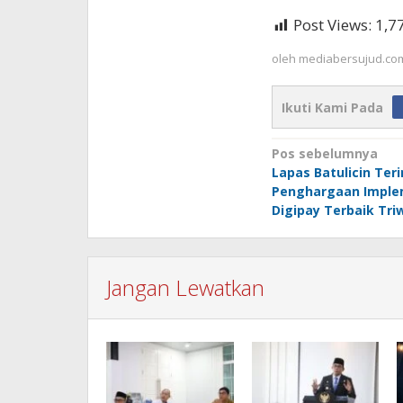
Post Views:
1,7
oleh
mediabersujud.co
Ikuti Kami Pada
Navigasi
Pos sebelumnya
Lapas Batulicin Ter
pos
Penghargaan Imple
Digipay Terbaik Triw
Jangan Lewatkan