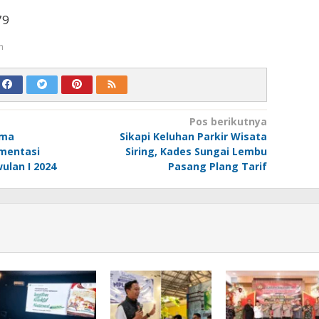
79
m
Pos berikutnya
ima
Sikapi Keluhan Parkir Wisata
mentasi
Siring, Kades Sungai Lembu
ulan I 2024
Pasang Plang Tarif