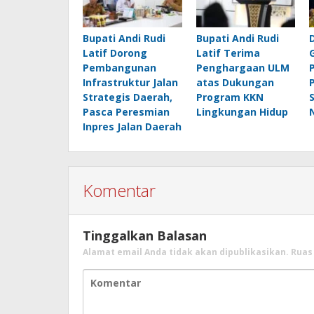
Bupati Andi Rudi
Bupati Andi Rudi
Latif Dorong
Latif Terima
Pembangunan
Penghargaan ULM
Infrastruktur Jalan
atas Dukungan
Strategis Daerah,
Program KKN
Pasca Peresmian
Lingkungan Hidup
Inpres Jalan Daerah
Komentar
Tinggalkan Balasan
Alamat email Anda tidak akan dipublikasikan.
Ruas