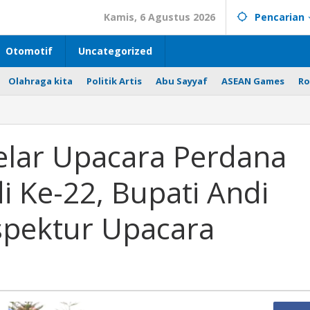
Kamis, 6 Agustus 2026
Pencarian
Otomotif
Uncategorized
Olahraga kita
Politik Artis
Abu Sayyaf
ASEAN Games
Ro
lar Upacara Perdana
di Ke-22, Bupati Andi
nspektur Upacara