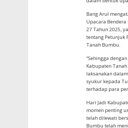
dalam bentuk upa
Bang Arul mengat
Upacara Bendera 
27 Tahun 2025, ya
tentang Petunjuk 
Tanah Bumbu.
“Sehingga dengan 
Kabupaten Tanah 
laksanakan dalam
syukur kepada T
terhadap para pen
Hari Jadi Kabupa
momen penting un
telah dilewati be
Bumbu telah menu