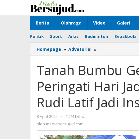
Lewati
ke
konten
Berita
Olahraga
Video
Galeri
Politik
Sport
Artis
Badminton
Sepakbola
Homepage
»
Advetorial
»
Tanah
Bumbu
Gelar
Tanah Bumbu Ge
Upacara
Perdana
Peringati Hari Ja
Peringati
Hari
Jadi
Rudi Latif Jadi I
Ke-
22,
Bupati
8 April 2025
oleh
-
1274 Dilihat
Andi
mediabersujud.com
oleh
mediabersujud.com
Rudi
Latif