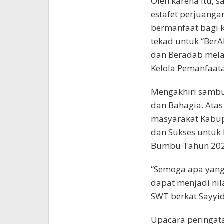
Oleh karena itu, 
estafet perjuangan
bermanfaat bagi 
tekad untuk “Ber
dan Beradab mela
Kelola Pemanfaat
Mengakhiri sambu
dan Bahagia. Ata
masyarakat Kabu
dan Sukses untuk 
Bumbu Tahun 202
“Semoga apa yang 
dapat menjadi nil
SWT berkat Sayy
Upacara peringat