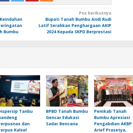
Pos berikutnya
 Keindahan
Bupati Tanah Bumbu Andi Rudi
Peringatan
Latif Serahkan Penghargaan AKIP
ah Bumbu
2024 Kepada SKPD Berprestasi
Dispersip Tanbu
BPBD Tanah Bumbu
Pemkab Tanah
Gandeng
Gencar Edukasi
Bumbu Apresiasi
Perpusnas dan
Sadar Bencana
Pengabdian AKBP
Perpus Kalsel
Arief Prasetya,