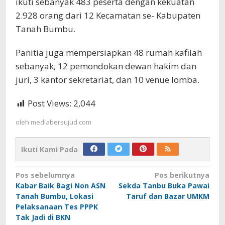
ikuti sebanyak 483 peserta dengan kekuatan
2.928 orang dari 12 Kecamatan se- Kabupaten
Tanah Bumbu.
Panitia juga mempersiapkan 48 rumah kafilah
sebanyak, 12 pemondokan dewan hakim dan
juri, 3 kantor sekretariat, dan 10 venue lomba.
Post Views:
2,044
oleh
mediabersujud.com
Ikuti Kami Pada
Navigasi
Pos sebelumnya
Pos berikutnya
Kabar Baik Bagi Non ASN
Sekda Tanbu Buka Pawai
pos
Tanah Bumbu, Lokasi
Taruf dan Bazar UMKM
Pelaksanaan Tes PPPK
Tak Jadi di BKN