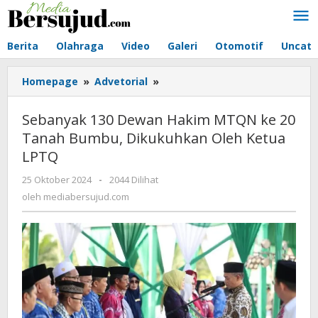
Lewati
ke
konten
Berita
Olahraga
Video
Galeri
Otomotif
Uncate
Homepage
»
Advetorial
»
Sebanyak
130
Dewan
Sebanyak 130 Dewan Hakim MTQN ke 20
Hakim
Tanah Bumbu, Dikukuhkan Oleh Ketua
MTQN
LPTQ
ke
20
25 Oktober 2024
oleh
-
2044 Dilihat
Tanah
mediabersujud.com
oleh
mediabersujud.com
Bumbu,
Dikukuhkan
Oleh
Ketua
LPTQ