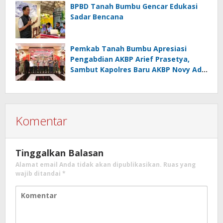
BPBD Tanah Bumbu Gencar Edukasi
Sadar Bencana
Pemkab Tanah Bumbu Apresiasi
Pengabdian AKBP Arief Prasetya,
Sambut Kapolres Baru AKBP Novy Adi
Wibowo
Komentar
Tinggalkan Balasan
Alamat email Anda tidak akan dipublikasikan.
Ruas yang
wajib ditandai
*