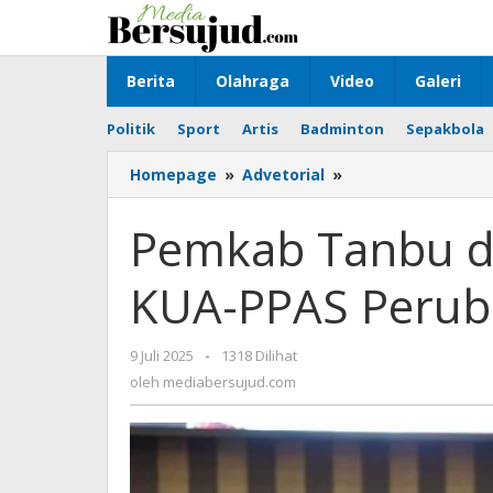
Lewati
ke
konten
Berita
Olahraga
Video
Galeri
Politik
Sport
Artis
Badminton
Sepakbola
Homepage
»
Advetorial
»
Pemkab
Tanbu
dan
Pemkab Tanbu d
DPRD
Tandatangani
KUA-PPAS Perub
KUA-
PPAS
Perubahan
9 Juli 2025
oleh
-
1318 Dilihat
2025
mediabersujud.com
oleh
mediabersujud.com