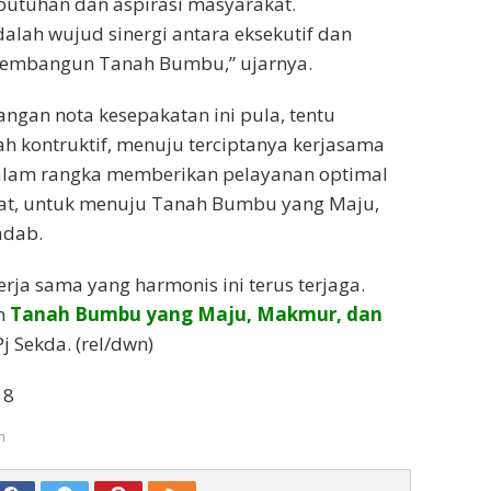
utuhan dan aspirasi masyarakat.
dalah wujud sinergi antara eksekutif dan
 membangun Tanah Bumbu,” ujarnya.
ngan nota kesepakatan ini pula, tentu
 kontruktif, menuju terciptanya kerjasama
alam rangka memberikan pelayanan optimal
t, untuk menuju Tanah Bumbu yang Maju,
adab.
rja sama yang harmonis ini terus terjaga.
n
Tanah Bumbu yang Maju, Makmur, dan
Pj Sekda. (rel/dwn)
18
m