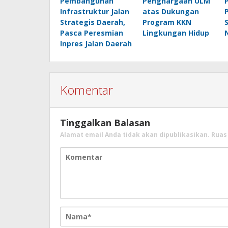
Pembangunan
Penghargaan ULM
Infrastruktur Jalan
atas Dukungan
Strategis Daerah,
Program KKN
Pasca Peresmian
Lingkungan Hidup
Inpres Jalan Daerah
Komentar
Tinggalkan Balasan
Alamat email Anda tidak akan dipublikasikan.
Ruas