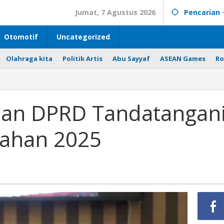
Jumat, 7 Agustus 2026
Pencarian
Otomotif
Uncategorized
Olahraga kita
Politik Artis
Abu Sayyaf
ASEAN Games
Ro
an DPRD Tandatangan
ahan 2025