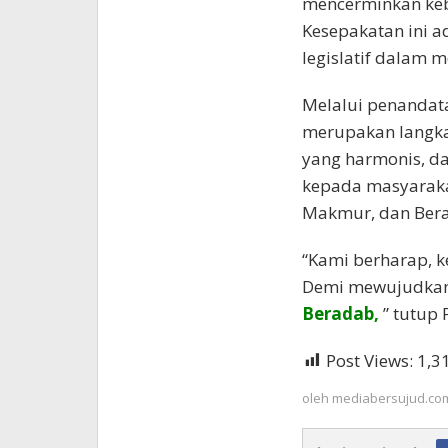
mencerminkan keb
Kesepakatan ini a
legislatif dalam
Melalui penandata
merupakan langkah
yang harmonis, d
kepada masyaraka
Makmur, dan Ber
“Kami berharap, ke
Demi mewujudka
Beradab,
” tutup 
Post Views:
1,3
oleh
mediabersujud.co