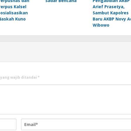
Perpusnas dan
Sadar Bencana
Pengabdian AKBP
Perpus Kalsel
Arief Prasetya,
Sosialisasikan
Sambut Kapolres
Naskah Kuno
Baru AKBP Novy A
Wibowo
 yang wajib ditandai
*