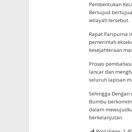
Pembentukan Keca
Bersujud bertujua
wilayah tersebut.
Rapat Paripurna i
pemerintah ekseku
kesejahteraan ma
Proses pembahasan
lancar dan mengh
seluruh lapisan m
Sehingga Dengan 
Bumbu berkomitme
dalam mewujudkan
berkelanjutan.
Post Views:
1,4