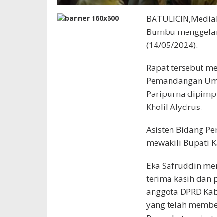
BATULICIN,Media
Bumbu menggelar 
(14/05/2024).
Rapat tersebut m
Pemandangan Umum
Paripurna dipimp
Kholil Alydrus.
Asisten Bidang Pe
mewakili Bupati 
Eka Safruddin m
terima kasih dan 
anggota DPRD Kab
yang telah membe