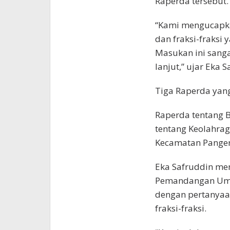
Raperda tersebut.
“Kami mengucapka
dan fraksi-fraksi
Masukan ini sanga
lanjut,” ujar Eka S
Tiga Raperda yang
Raperda tentang B
tentang Keolahra
Kecamatan Panger
Eka Safruddin me
Pemandangan Umum
dengan pertanyaa
fraksi-fraksi.