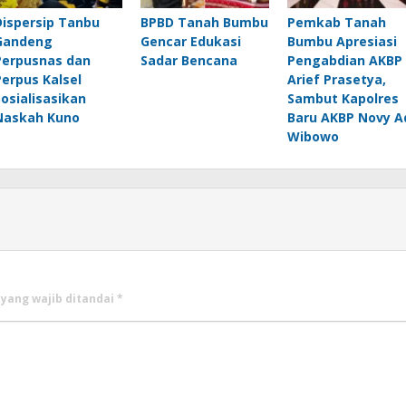
Dispersip Tanbu
BPBD Tanah Bumbu
Pemkab Tanah
Gandeng
Gencar Edukasi
Bumbu Apresiasi
Perpusnas dan
Sadar Bencana
Pengabdian AKBP
Perpus Kalsel
Arief Prasetya,
Sosialisasikan
Sambut Kapolres
Naskah Kuno
Baru AKBP Novy A
Wibowo
 yang wajib ditandai
*