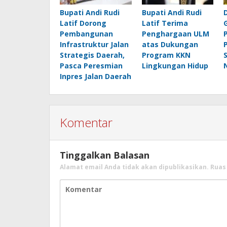
Bupati Andi Rudi
Bupati Andi Rudi
Latif Dorong
Latif Terima
Pembangunan
Penghargaan ULM
Infrastruktur Jalan
atas Dukungan
Strategis Daerah,
Program KKN
Pasca Peresmian
Lingkungan Hidup
Inpres Jalan Daerah
Komentar
Tinggalkan Balasan
Alamat email Anda tidak akan dipublikasikan.
Ruas