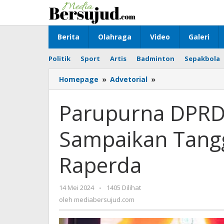
Lewati
ke
konten
Berita
Olahraga
Video
Galeri
Politik
Sport
Artis
Badminton
Sepakbola
Homepage
»
Advetorial
»
Parupurna
DPRD
Tanbu,
Parupurna DPRD
Bupati
Sampaikan
Sampaikan Tangg
Tanggapannya
Terkait
Tiga
Raperda
Raperda
14 Mei 2024
oleh
-
1405 Dilihat
mediabersujud.com
oleh
mediabersujud.com