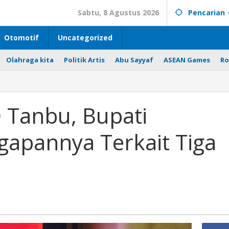
Sabtu, 8 Agustus 2026
Pencarian
Otomotif
Uncategorized
Olahraga kita
Politik Artis
Abu Sayyaf
ASEAN Games
Ro
 Tanbu, Bupati
apannya Terkait Tiga