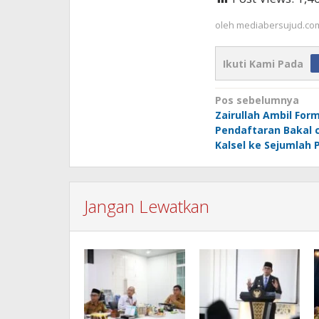
oleh
mediabersujud.co
Ikuti Kami Pada
Navigasi
Pos sebelumnya
Zairullah Ambil Form
pos
Pendaftaran Bakal 
Kalsel ke Sejumlah 
Jangan Lewatkan