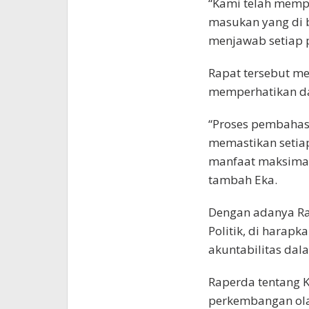
“Kami telah memp
masukan yang di b
menjawab setiap p
Rapat tersebut m
memperhatikan da
“Proses pembahasa
memastikan setia
manfaat maksimal
tambah Eka.
Dengan adanya Ra
Politik, di harap
akuntabilitas dal
Raperda tentang
perkembangan ola