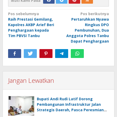
Ikuti Kami Pada
Navigasi
Pos sebelumnya
Pos berikutnya
Raih Prestasi Gemilang,
Pertaruhkan Nyawa
pos
Kapolres AKBP Arief Beri
Ringkus DPO
Penghargaan kepada
Pembunuhan, Dua
Tim PBVSI Tanbu
Anggota Polres Tanbu
Dapat Penghargaan
Jangan Lewatkan
Bupati Andi Rudi Latif Dorong
Pembangunan Infrastruktur Jalan
Strategis Daerah, Pasca Peresmian
Inpres Jalan Daerah