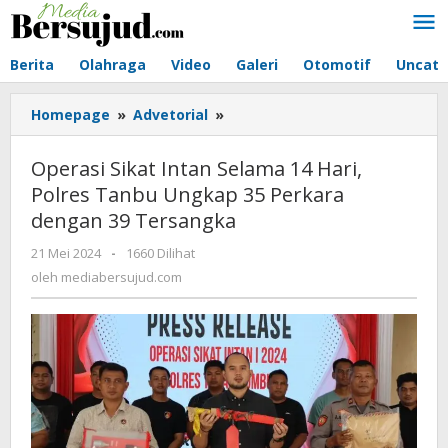
Lewati
ke
konten
Berita
Olahraga
Video
Galeri
Otomotif
Uncate
Homepage
»
Advetorial
»
Operasi
Sikat
Intan
Operasi Sikat Intan Selama 14 Hari,
Selama
Polres Tanbu Ungkap 35 Perkara
14
dengan 39 Tersangka
Hari,
Polres
21 Mei 2024
oleh
-
1660 Dilihat
Tanbu
mediabersujud.com
oleh
mediabersujud.com
Ungkap
35
Perkara
dengan
39
Tersangka