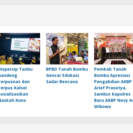
Dispersip Tanbu
BPBD Tanah Bumbu
Pemkab Tanah
Gandeng
Gencar Edukasi
Bumbu Apresiasi
Perpusnas dan
Sadar Bencana
Pengabdian AKBP
Perpus Kalsel
Arief Prasetya,
Sosialisasikan
Sambut Kapolres
Naskah Kuno
Baru AKBP Novy A
Wibowo