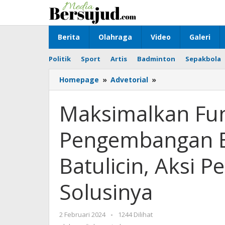
Lewati
ke
konten
Berita
Olahraga
Video
Galeri
Politik
Sport
Artis
Badminton
Sepakbola
Homepage
»
Advetorial
»
Maksimalkan
Fungsi
Kawasan
Maksimalkan Fu
Pengembangan
Ekonomi
Pengembangan 
Terpadu
Batulicin,
Aksi
Batulicin, Aksi
Penanaman
Pohon
Solusinya
Solusinya
2 Februari 2024
oleh
-
1244 Dilihat
mediabersujud.com