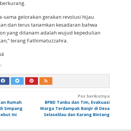
 berkurang.
a-sama gelorakan gerakan revolusi hijau
utan dan terus tanamkan kesadaran bahwa
hon yang ditanam adalah wujud kepedulian
an,” terang Fathimatuzzahra.
44
m
Pos berikutnya
ikan Rumah
BPBD Tanbu dan Tim, Evakuasi
 di Simpang
Warga Terdampak Banjir di Desa
ebut Ini
Selaselilau dan Karang Bintang