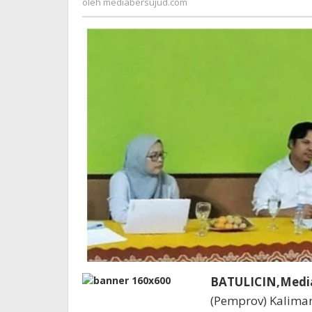
oleh
mediabersujud.com
BATULICIN,Medi
(Pemprov) Kaliman