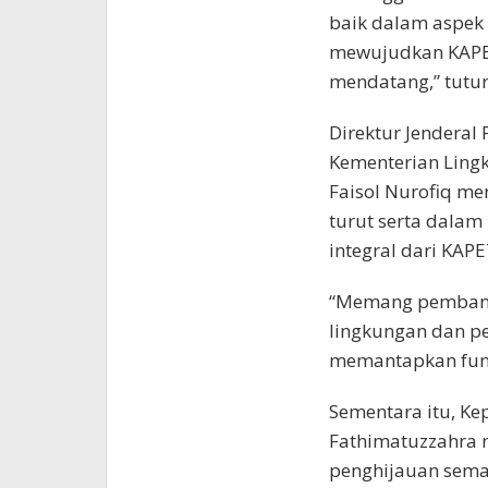
baik dalam aspek
mewujudkan KAPET 
mendatang,” tutur
Direktur Jenderal
Kementerian Ling
Faisol Nurofiq m
turut serta dala
integral dari KAPE
“Memang pembangu
lingkungan dan p
memantapkan fungs
Sementara itu, Kep
Fathimatuzzahra
penghijauan sema