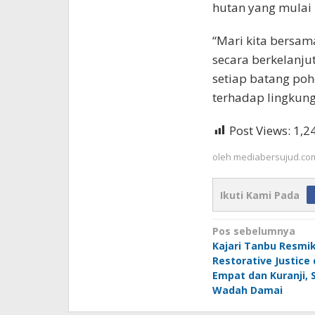
hutan yang mulai
“Mari kita bersam
secara berkelanj
setiap batang po
terhadap lingkung
Post Views:
1,2
oleh
mediabersujud.co
Ikuti Kami Pada
Navigasi
Pos sebelumnya
Kajari Tanbu Resm
pos
Restorative Justice
Empat dan Kuranji, S
Wadah Damai