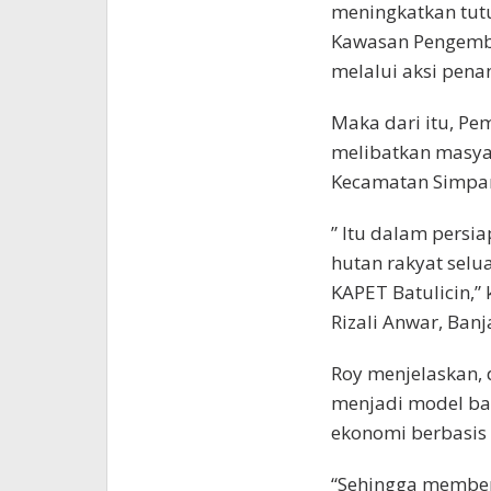
meningkatkan tut
Kawasan Pengemba
melalui aksi pen
Maka dari itu, Pe
melibatkan masyar
Kecamatan Simpa
” Itu dalam pers
hutan rakyat selu
KAPET Batulicin,” 
Rizali Anwar, Banj
Roy menjelaskan,
menjadi model ba
ekonomi berbasis 
“Sehingga memberi