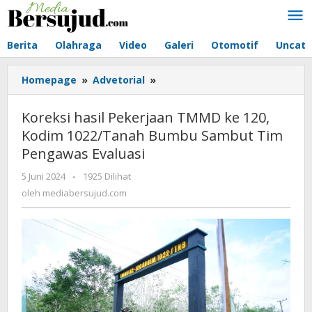
Lewati
ke
konten
Berita
Olahraga
Video
Galeri
Otomotif
Uncate
Homepage
»
Advetorial
»
Koreksi
hasil
Pekerjaan
Koreksi hasil Pekerjaan TMMD ke 120,
TMMD
Kodim 1022/Tanah Bumbu Sambut Tim
ke
Pengawas Evaluasi
120,
Kodim
5 Juni 2024
oleh
-
1925 Dilihat
1022/Tanah
mediabersujud.com
oleh
mediabersujud.com
Bumbu
Sambut
Tim
Pengawas
Evaluasi