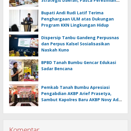
Strategis Daerah, Pasca Peresmian
Inpres Jalan Daerah
Bupati Andi Rudi Latif Terima
Penghargaan ULM atas Dukungan
Program KKN Lingkungan Hidup
Dispersip Tanbu Gandeng Perpusnas
dan Perpus Kalsel Sosialisasikan
Naskah Kuno
BPBD Tanah Bumbu Gencar Edukasi
Sadar Bencana
Pemkab Tanah Bumbu Apresiasi
Pengabdian AKBP Arief Prasetya,
Sambut Kapolres Baru AKBP Novy Adi
Wibowo
Komentar