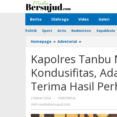
Lewati
ke
konten
Berita
Olahraga
Video
Galeri
Politik
Sport
Artis
Badminton
Sepakbola
Homepage
»
Advetorial
»
Kapolres
Tanbu
Minta
Kapolres Tanbu 
Semua
Jaga
Kondusifitas, Ad
Kondusifitas,
Ada
Mekanisme
Terima Hasil Pe
Bila
Tak
Terima
2 Maret 2024
oleh
-
1908 Dilihat
Hasil
mediabersujud.com
oleh
mediabersujud.com
Perhitungan
Suara