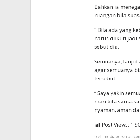
Bahkan ia menega
ruangan bila suas
” Bila ada yang k
harus diikuti jad
sebut dia.
Semuanya, lanjut 
agar semuanya bis
tersebut.
” Saya yakin semu
mari kita sama-sa
nyaman, aman dan 
Post Views:
1,9
oleh
mediabersujud.co