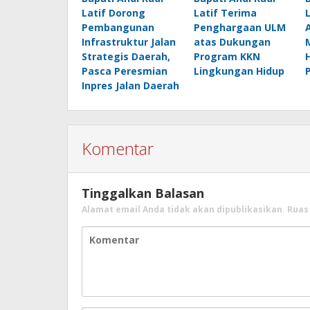
Latif Dorong
Latif Terima
Pembangunan
Penghargaan ULM
Infrastruktur Jalan
atas Dukungan
Strategis Daerah,
Program KKN
Pasca Peresmian
Lingkungan Hidup
Inpres Jalan Daerah
Komentar
Tinggalkan Balasan
Alamat email Anda tidak akan dipublikasikan.
Ruas