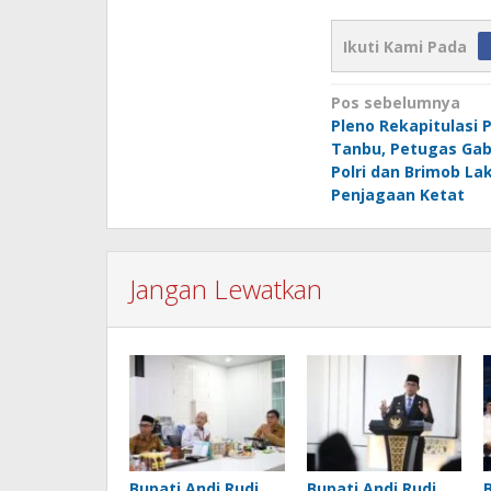
Ikuti Kami Pada
Navigasi
Pos sebelumnya
Pleno Rekapitulasi P
pos
Tanbu, Petugas Ga
Polri dan Brimob La
Penjagaan Ketat
Jangan Lewatkan
Bupati Andi Rudi
Bupati Andi Rudi