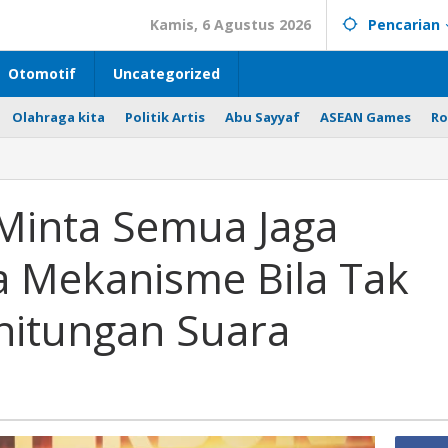
Kamis, 6 Agustus 2026
Pencarian
Otomotif
Uncategorized
Olahraga kita
Politik Artis
Abu Sayyaf
ASEAN Games
Ro
Minta Semua Jaga
a Mekanisme Bila Tak
rhitungan Suara