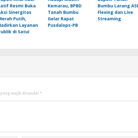
Latif Resmi Buka
Kemarau, BPBD
Bumbu Larang AS
Aksi Sinergitas
Tanah Bumbu
Flexing dan Live
Merah Putih,
Gelar Rapat
Streaming
Hadirkan Layanan
Pusdalops-PB
Publik di Satui
 yang wajib ditandai
*