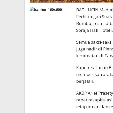
BATULICIN,Mediab
Perhitungan Suar
Bumbu, resmi dib
Soraja Hall Hotel 
Semua saksi-saksi
juga hadir di Plen
kecamatan di Ta
Kapolres Tanah Bu
memberikan arahan 
berjalan.
AKBP Arief Praset
rapat rekapitula
tetap aman dan te