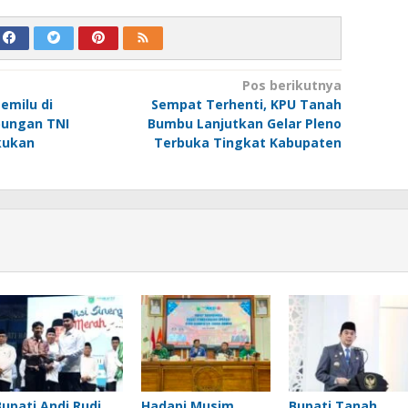
Pos berikutnya
emilu di
Sempat Terhenti, KPU Tanah
bungan TNI
Bumbu Lanjutkan Gelar Pleno
kukan
Terbuka Tingkat Kabupaten
Bupati Andi Rudi
Hadapi Musim
Bupati Tanah