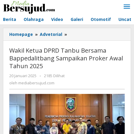
Lewati
ke
konten
Berita
Olahraga
Video
Galeri
Otomotif
Uncate
Homepage
»
Advetorial
»
Wakil
Ketua
DPRD
Wakil Ketua DPRD Tanbu Bersama
Tanbu
Bappedalitbang Sampaikan Proker Awal
Bersama
Tahun 2025
Bappedalitbang
Sampaikan
20 Januari 2025
oleh
-
2185 Dilihat
Proker
mediabersujud.com
oleh
mediabersujud.com
Awal
Tahun
2025