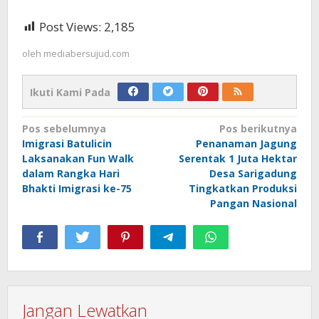
Post Views:
2,185
oleh
mediabersujud.com
Ikuti Kami Pada
Navigasi
Pos sebelumnya
Pos berikutnya
Imigrasi Batulicin
Penanaman Jagung
pos
Laksanakan Fun Walk
Serentak 1 Juta Hektar
dalam Rangka Hari
Desa Sarigadung
Bhakti Imigrasi ke-75
Tingkatkan Produksi
Pangan Nasional
Jangan Lewatkan