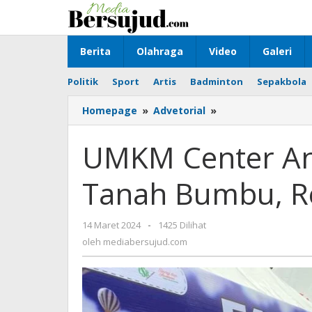
Lewati
ke
konten
Berita
Olahraga
Video
Galeri
Politik
Sport
Artis
Badminton
Sepakbola
Homepage
»
Advetorial
»
UMKM
Center
Angsana
UMKM Center An
Kabupaten
Tanah
Tanah Bumbu, R
Bumbu,
Resmi
Dibuka
14 Maret 2024
oleh
-
1425 Dilihat
mediabersujud.com
oleh
mediabersujud.com