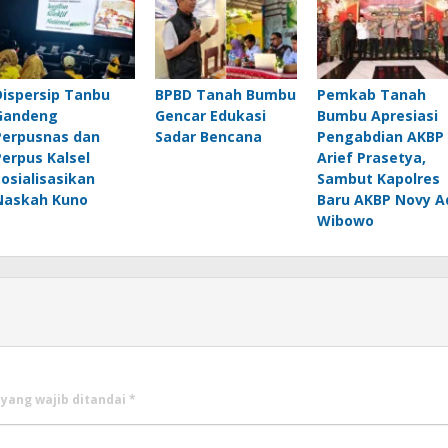
Dispersip Tanbu
BPBD Tanah Bumbu
Pemkab Tanah
Gandeng
Gencar Edukasi
Bumbu Apresiasi
Perpusnas dan
Sadar Bencana
Pengabdian AKBP
Perpus Kalsel
Arief Prasetya,
Sosialisasikan
Sambut Kapolres
Naskah Kuno
Baru AKBP Novy A
Wibowo
 yang wajib ditandai
*