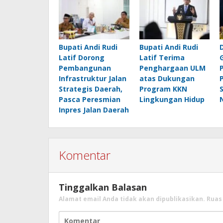
Bupati Andi Rudi
Bupati Andi Rudi
Latif Dorong
Latif Terima
Pembangunan
Penghargaan ULM
Infrastruktur Jalan
atas Dukungan
Strategis Daerah,
Program KKN
Pasca Peresmian
Lingkungan Hidup
Inpres Jalan Daerah
Komentar
Tinggalkan Balasan
Alamat email Anda tidak akan dipublikasikan.
Ruas