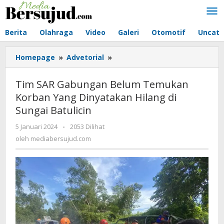
Lewati
ke
konten
Berita
Olahraga
Video
Galeri
Otomotif
Uncate
Homepage
»
Advetorial
»
Tim
SAR
Gabungan
Tim SAR Gabungan Belum Temukan
Belum
Korban Yang Dinyatakan Hilang di
Temukan
Sungai Batulicin
Korban
Yang
5 Januari 2024
oleh
-
2053 Dilihat
Dinyatakan
mediabersujud.com
oleh
mediabersujud.com
Hilang
di
Sungai
Batulicin