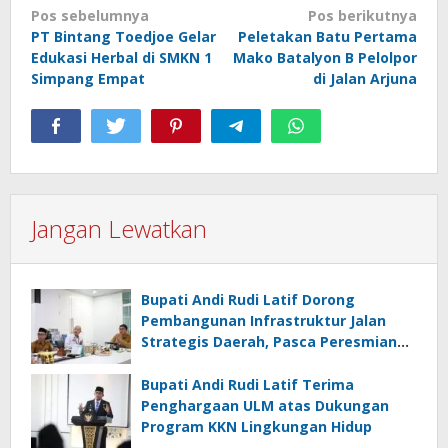
Navigasi
Pos sebelumnya
Pos berikutnya
PT Bintang Toedjoe Gelar
Peletakan Batu Pertama
pos
Edukasi Herbal di SMKN 1
Mako Batalyon B Pelolpor
Simpang Empat
di Jalan Arjuna
Jangan Lewatkan
Bupati Andi Rudi Latif Dorong
Pembangunan Infrastruktur Jalan
Strategis Daerah, Pasca Peresmian
Inpres Jalan Daerah
Bupati Andi Rudi Latif Terima
Penghargaan ULM atas Dukungan
Program KKN Lingkungan Hidup