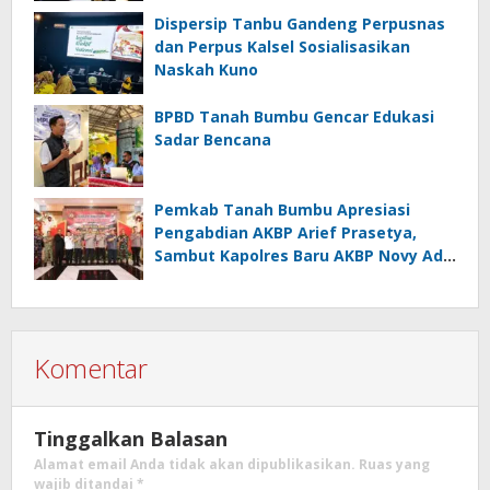
Dispersip Tanbu Gandeng Perpusnas
dan Perpus Kalsel Sosialisasikan
Naskah Kuno
BPBD Tanah Bumbu Gencar Edukasi
Sadar Bencana
Pemkab Tanah Bumbu Apresiasi
Pengabdian AKBP Arief Prasetya,
Sambut Kapolres Baru AKBP Novy Adi
Wibowo
Komentar
Tinggalkan Balasan
Alamat email Anda tidak akan dipublikasikan.
Ruas yang
wajib ditandai
*