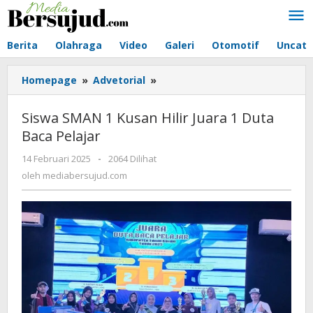
Lewati
ke
konten
Berita
Olahraga
Video
Galeri
Otomotif
Uncate
Homepage
»
Advetorial
»
Siswa
SMAN
1
Siswa SMAN 1 Kusan Hilir Juara 1 Duta
Kusan
Baca Pelajar
Hilir
Juara
14 Februari 2025
oleh
-
2064 Dilihat
1
mediabersujud.com
oleh
mediabersujud.com
Duta
Baca
Pelajar