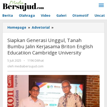
Lewati
ke
konten
Berita
Olahraga
Video
Galeri
Otomotif
Uncate
Homepage
»
Advetorial
»
Siapkan
Generasi
Unggul,
Siapkan Generasi Unggul, Tanah
Tanah
Bumbu Jalin Kerjasama Briton English
Bumbu
Educatiion Cambridge University
Jalin
Kerjasama
5 Juli 2025
oleh
-
1196 Dilihat
Briton
mediabersujud.com
oleh
mediabersujud.com
English
Educatiion
Cambridge
University