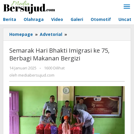
Lewati
ke
konten
Berita
Olahraga
Video
Galeri
Otomotif
Uncate
Homepage
»
Advetorial
»
Semarak
Hari
Bhakti
Semarak Hari Bhakti Imigrasi ke 75,
Imigrasi
Berbagi Makanan Bergizi
ke
75,
14 Januari 2025
oleh
-
1600 Dilihat
Berbagi
mediabersujud.com
oleh
mediabersujud.com
Makanan
Bergizi