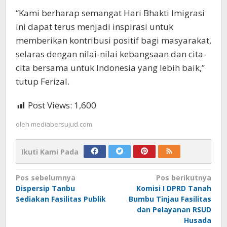
“Kami berharap semangat Hari Bhakti Imigrasi
ini dapat terus menjadi inspirasi untuk
memberikan kontribusi positif bagi masyarakat,
selaras dengan nilai-nilai kebangsaan dan cita-
cita bersama untuk Indonesia yang lebih baik,”
tutup Ferizal.
Post Views:
1,600
oleh
mediabersujud.com
Ikuti Kami Pada
Navigasi
Pos sebelumnya
Pos berikutnya
Dispersip Tanbu
Komisi I DPRD Tanah
pos
Sediakan Fasilitas Publik
Bumbu Tinjau Fasilitas
dan Pelayanan RSUD
Husada