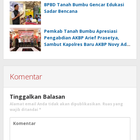
BPBD Tanah Bumbu Gencar Edukasi
Sadar Bencana
Pemkab Tanah Bumbu Apresiasi
Pengabdian AKBP Arief Prasetya,
Sambut Kapolres Baru AKBP Novy Adi
Wibowo
Komentar
Tinggalkan Balasan
Alamat email Anda tidak akan dipublikasikan.
Ruas yang
wajib ditandai
*