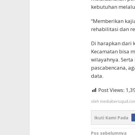
kebutuhan melalui
“Memberikan kaji
rehabilitasi dan 
Di harapkan dari k
Kecamatan bisa me
wilayahnya. Serta
pascabencana, ag
data.
Post Views:
1,3
oleh
mediabersujud.co
Ikuti Kami Pada
Navigasi
Pos sebelumnya