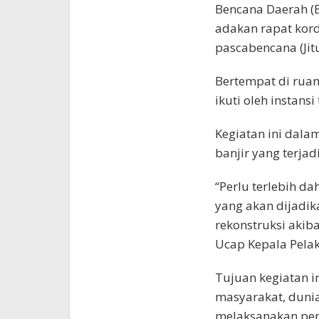
Bencana Daerah (
adakan rapat kord
pascabencana (Jit
Bertempat di rua
ikuti oleh instansi
Kegiatan ini dal
banjir yang terja
“Perlu terlebih d
yang akan dijadik
rekonstruksi akib
Ucap Kepala Pelak
Tujuan kegiatan 
masyarakat, duni
melaksanakan peni