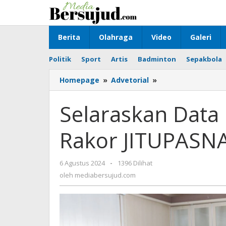
Lewati
ke
konten
Berita
Olahraga
Video
Galeri
Politik
Sport
Artis
Badminton
Sepakbola
Homepage
»
Advetorial
»
Selaraskan
Data
BPBD
Selaraskan Data
Tanbu
Gelar
Rakor JITUPASN
Rakor
JITUPASNA
6 Agustus 2024
oleh
-
1396 Dilihat
mediabersujud.com
oleh
mediabersujud.com