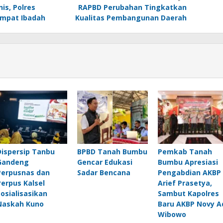
nis, Polres
RAPBD Perubahan Tingkatkan
empat Ibadah
Kualitas Pembangunan Daerah
Dispersip Tanbu
BPBD Tanah Bumbu
Pemkab Tanah
Gandeng
Gencar Edukasi
Bumbu Apresiasi
Perpusnas dan
Sadar Bencana
Pengabdian AKBP
Perpus Kalsel
Arief Prasetya,
Sosialisasikan
Sambut Kapolres
Naskah Kuno
Baru AKBP Novy A
Wibowo