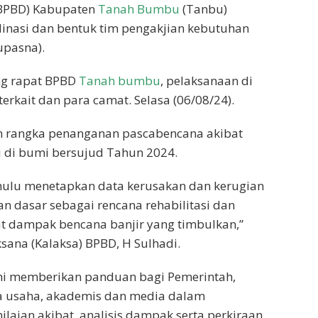
BPBD) Kabupaten
Tanah Bumbu
(Tanbu)
inasi dan bentuk tim pengakjian kebutuhan
upasna).
ng rapat BPBD
Tanah bumbu
, pelaksanaan di
 terkait dan para camat. Selasa (06/08/24).
am rangka penanganan pascabencana akibat
di di bumi bersujud Tahun 2024.
ahulu menetapkan data kerusakan dan kerugian
an dasar sebagai rencana rehabilitasi dan
at dampak bencana banjir yang timbulkan,”
sana (Kalaksa) BPBD, H Sulhadi.
ini memberikan panduan bagi Pemerintah,
a usaha, akademis dan media dalam
laian akibat, analisis dampak serta perkiraan