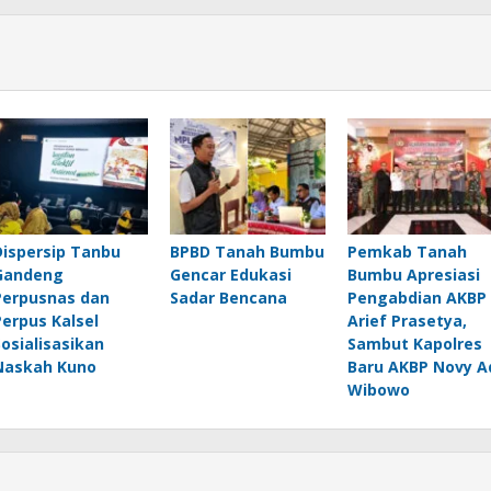
Dispersip Tanbu
BPBD Tanah Bumbu
Pemkab Tanah
Gandeng
Gencar Edukasi
Bumbu Apresiasi
Perpusnas dan
Sadar Bencana
Pengabdian AKBP
Perpus Kalsel
Arief Prasetya,
Sosialisasikan
Sambut Kapolres
Naskah Kuno
Baru AKBP Novy A
Wibowo