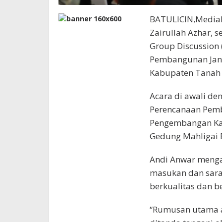
BATULICIN,Media
Zairullah Azhar, 
Group Discussion
Pembangunan Jang
Kabupaten Tanah
Acara di awali d
Perencanaan Pemb
Pengembangan Kab
Gedung Mahligai B
Andi Anwar menga
masukan dan sara
berkualitas dan b
“Rumusan utama a