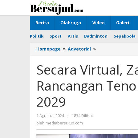
Lewati
ke
konten
Berita
Olahraga
Video
Galeri
Politik
Sport
Artis
Badminton
Sepakbola
Homepage
»
Advetorial
»
Secara
Virtual,
Zairullah
Secara Virtual, 
Buka
FGD
Rancangan Tenok
Rancangan
Tenokratik
RPJMD
2029
2025-
2029
1 Agustus 2024
oleh
-
1834 Dilihat
mediabersujud.com
oleh
mediabersujud.com