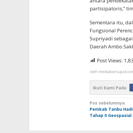
antara pendekata
partisipatoris,” t
Sementara itu, da
Fungsional Peren
Supriyadi sebagai
Daerah Ambo Sak
Post Views:
1,8
oleh
mediabersujud.co
Ikuti Kami Pada
Navigasi
Pos sebelumnya
Pemkab Tanbu Hadir
pos
Tahap II Geospasial