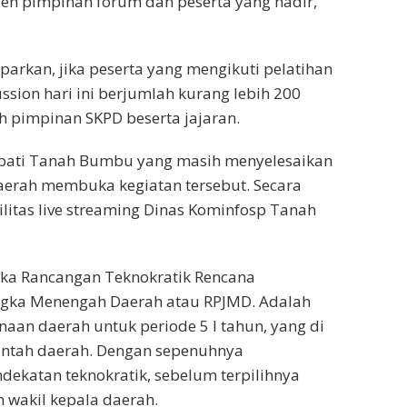
leh pimpinan forum dan peserta yang hadir,”
rkan, jika peserta yang mengikuti pelatihan
ssion hari ini berjumlah kurang lebih 200
uh pimpinan SKPD beserta jajaran.
upati Tanah Bumbu yang masih menyelesaikan
aerah membuka kegiatan tersebut. Secara
silitas live streaming Dinas Kominfosp Tanah
 jika Rancangan Teknokratik Rencana
gka Menengah Daerah atau RPJMD. Adalah
an daerah untuk periode 5 l tahun, yang di
intah daerah. Dengan sepenuhnya
ekatan teknokratik, sebelum terpilihnya
 wakil kepala daerah.