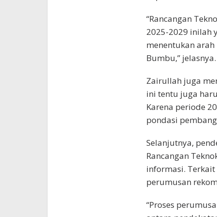
“Rancangan Tekn
2025-2029 inilah
menentukan arah
Bumbu,” jelasnya.
Zairullah juga m
ini tentu juga ha
Karena periode 
pondasi pembangu
Selanjutnya, pen
Rancangan Teknokr
informasi. Terkai
perumusan rekome
“Proses perumusan