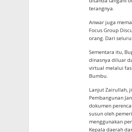
ditanda tangani o
terangnya.
Anwar juga memapa
Focus Group Discu
orang. Dari selur
Sementara itu, B
dinasnya diluar d
virtual melalui fa
Bumbu.
Lanjut Zairullah,
Pembangunan Jan
dokumen perencana
susun oleh pemer
menggunakan pend
Kepala daerah dan