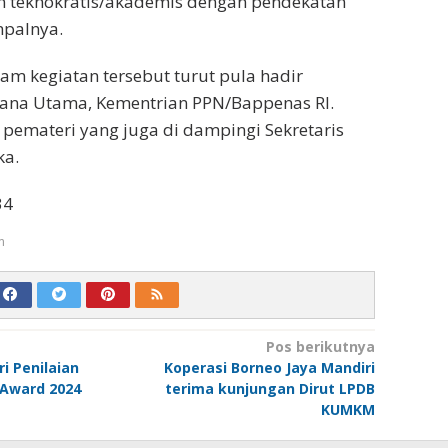
n teknokratis/akademis dengan pendekatan
impalnya.
lam kegiatan tersebut turut pula hadir
cana Utama, Kementrian PPN/Bappenas RI.
 pemateri yang juga di dampingi Sekretaris
ka.
34
m
Pos berikutnya
i Penilaian
Koperasi Borneo Jaya Mandiri
 Award 2024
terima kunjungan Dirut LPDB
KUMKM