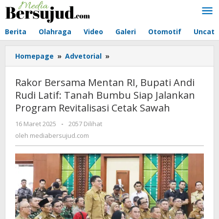
Lewati
ke
konten
Berita
Olahraga
Video
Galeri
Otomotif
Uncate
Homepage
»
Advetorial
»
Rakor
Bersama
Mentan
Rakor Bersama Mentan RI, Bupati Andi
RI,
Rudi Latif: Tanah Bumbu Siap Jalankan
Bupati
Program Revitalisasi Cetak Sawah
Andi
Rudi
16 Maret 2025
oleh
-
2057 Dilihat
Latif:
mediabersujud.com
oleh
mediabersujud.com
Tanah
Bumbu
Siap
Jalankan
Program
Revitalisasi
Cetak
Sawah