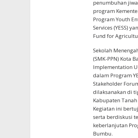
penumbuhan jiwa 
program Kementeri
Program Youth En
Services (YESS) y
Fund for Agricultu
Sekolah Menengah
(SMK-PPN) Kota Ba
Implementation Uni
dalam Program YES
Stakeholder Forum
dilaksanakan di ti
Kabupaten Tanah
Kegiatan ini bert
serta berdiskusi 
keberlanjutan Pr
Bumbu.