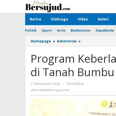
Lewati
ke
konten
Berita
Olahraga
Video
Galeri
Politik
Sport
Artis
Badminton
Sepakbola
Homepage
»
Advetorial
»
Program
Keberlanjutan
YESS
Program Keberl
Kementan
di
di Tanah Bumbu
Tanah
Bumbu
11 November 2024
oleh
-
1610 Dilihat
mediabersujud.com
oleh
mediabersujud.com