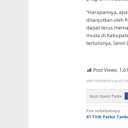
“Harapannya, apa 
dilanjutkan oleh
dapat terus memaj
muda di Kabupate
tertulisnya, Senin
Post Views:
1,6
oleh
mediabersujud.co
Ikuti Kami Pada
Navigasi
Pos sebelumnya
61 Titik Parkir Tan
pos