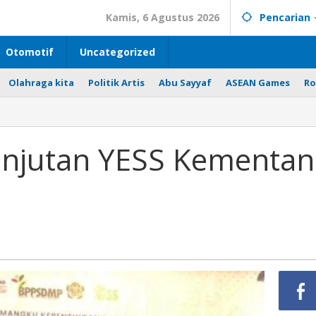
Kamis, 6 Agustus 2026
Pencarian
Otomotif
Uncategorized
Olahraga kita
Politik Artis
Abu Sayyaf
ASEAN Games
Ro
anjutan YESS Kementan