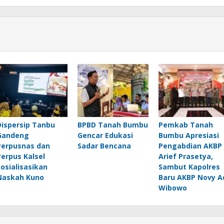
Dispersip Tanbu
BPBD Tanah Bumbu
Pemkab Tanah
Gandeng
Gencar Edukasi
Bumbu Apresiasi
Perpusnas dan
Sadar Bencana
Pengabdian AKBP
Perpus Kalsel
Arief Prasetya,
Sosialisasikan
Sambut Kapolres
Naskah Kuno
Baru AKBP Novy A
Wibowo