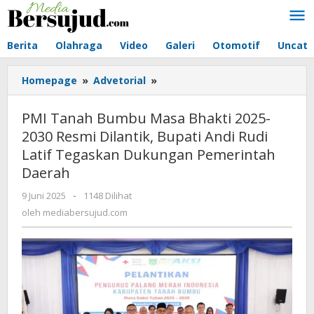
Lewati
ke
konten
Berita
Olahraga
Video
Galeri
Otomotif
Uncate
Homepage
»
Advetorial
»
PMI
Tanah
Bumbu
PMI Tanah Bumbu Masa Bhakti 2025-
Masa
2030 Resmi Dilantik, Bupati Andi Rudi
Bhakti
Latif Tegaskan Dukungan Pemerintah
2025-
2030
Daerah
Resmi
9 Juni 2025
oleh
-
1148 Dilihat
Dilantik,
mediabersujud.com
oleh
mediabersujud.com
Bupati
Andi
Rudi
Latif
Tegaskan
Dukungan
Pemerintah