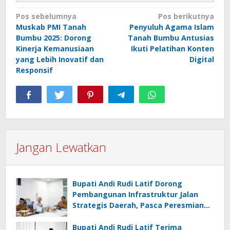
Navigasi
Pos sebelumnya
Pos berikutnya
Muskab PMI Tanah
Penyuluh Agama Islam
pos
Bumbu 2025: Dorong
Tanah Bumbu Antusias
Kinerja Kemanusiaan
Ikuti Pelatihan Konten
yang Lebih Inovatif dan
Digital
Responsif
Jangan Lewatkan
Bupati Andi Rudi Latif Dorong
Pembangunan Infrastruktur Jalan
Strategis Daerah, Pasca Peresmian
Inpres Jalan Daerah
Bupati Andi Rudi Latif Terima