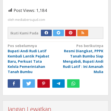
Post Views:
1,184
oleh
mediabersujud.com
Ikuti Kami Pada
Navigasi
Pos sebelumnya
Pos berikutnya
Bupati Andi Rudi Latif
Resmi Diangkat, PPPK
pos
Kembali Lantik Pejabat
Tanah Bumbu Siap
Baru, Perkuat Tata
Mengabdi, Bupati Andi
Kelola Pemerintahan
Rudi Latif : Ini Amanah
Tanah Bumbu
Mulia
Jangan Lewatkan