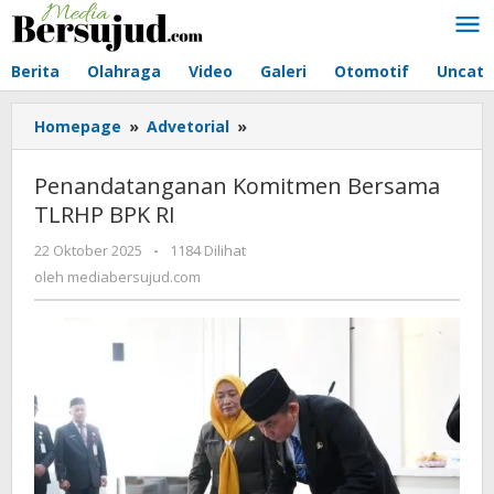
Lewati
ke
konten
Berita
Olahraga
Video
Galeri
Otomotif
Uncate
Homepage
»
Advetorial
»
Penandatanganan
Komitmen
Bersama
Penandatanganan Komitmen Bersama
TLRHP
TLRHP BPK RI
BPK
RI
22 Oktober 2025
oleh
-
1184 Dilihat
mediabersujud.com
oleh
mediabersujud.com