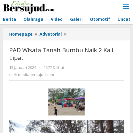
Lewati
ke
konten
Berita
Olahraga
Video
Galeri
Otomotif
Uncate
Homepage
»
Advetorial
»
PAD
Wisata
Tanah
PAD Wisata Tanah Bumbu Naik 2 Kali
Bumbu
Lipat
Naik
2
15 Januari 2024
oleh
-
1577 Dilihat
Kali
mediabersujud.com
oleh
mediabersujud.com
Lipat