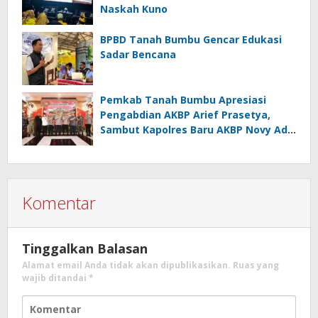
Naskah Kuno
BPBD Tanah Bumbu Gencar Edukasi
Sadar Bencana
Pemkab Tanah Bumbu Apresiasi
Pengabdian AKBP Arief Prasetya,
Sambut Kapolres Baru AKBP Novy Adi
Wibowo
Komentar
Tinggalkan Balasan
Alamat email Anda tidak akan dipublikasikan.
Ruas yang
wajib ditandai
*