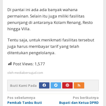
Di pantai ini ada ada banyak wahana
permainan. Selain itu juga miliki fasilitas
penunjang di antaranya Kolam Renang, Resto
hingga Villa.
Tentu saja, untuk menikmati fasilitas tersebut
juga harus membayar tarif yang telah
ditentukan pengelolanya.
Post Views:
1,577
oleh
mediabersujud.com
Ikuti Kami Pada
Navigasi
Pos sebelumnya
Pos berikutnya
Pemkab Tanbu Ikuti
Bupati dan Ketua DPRD
pos