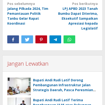
Navigasi
Pos sebelumnya
Pos berikutnya
Jalang Pilkada 2024, Tim
LPJ APBD 2023 Tanah
pos
Pemantauan Politik
Bumbu Dapat Diterima,
Tanbu Gelar Rapat
Eksekutif Sampaikan
Koordinasi
Apresiasi kepada
Legislatif
Jangan Lewatkan
Bupati Andi Rudi Latif Dorong
Pembangunan Infrastruktur Jalan
Strategis Daerah, Pasca Peresmian
Inpres Jalan Daerah
Bupati Andi Rudi Latif Terima
Penghargaan ULM atas Dukungan