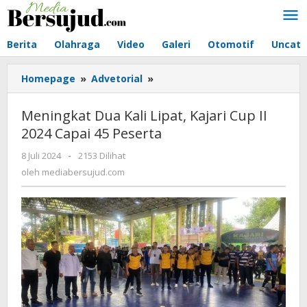
Lewati
ke
konten
Berita
Olahraga
Video
Galeri
Otomotif
Uncate
Homepage
»
Advetorial
»
Meningkat
Dua
Kali
Meningkat Dua Kali Lipat, Kajari Cup II
Lipat,
2024 Capai 45 Peserta
Kajari
Cup
8 Juli 2024
oleh
-
2153 Dilihat
II
mediabersujud.com
oleh
mediabersujud.com
2024
Capai
45
Peserta