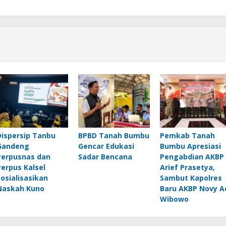
Dispersip Tanbu
BPBD Tanah Bumbu
Pemkab Tanah
Gandeng
Gencar Edukasi
Bumbu Apresiasi
Perpusnas dan
Sadar Bencana
Pengabdian AKBP
Perpus Kalsel
Arief Prasetya,
Sosialisasikan
Sambut Kapolres
Naskah Kuno
Baru AKBP Novy A
Wibowo