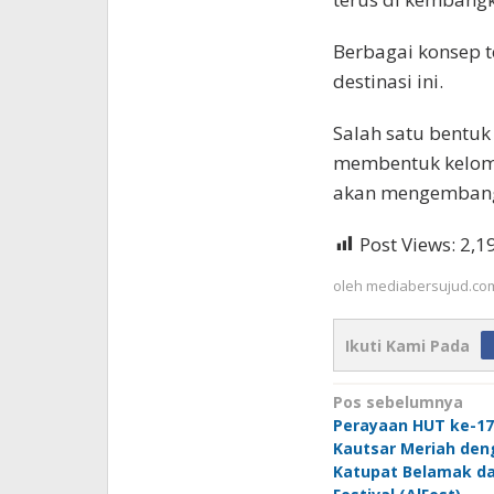
Berbagai konsep 
destinasi ini.
Salah satu bentuk
membentuk kelomp
akan mengembangk
Post Views:
2,1
oleh
mediabersujud.co
Ikuti Kami Pada
Navigasi
Pos sebelumnya
Perayaan HUT ke-17
pos
Kautsar Meriah den
Katupat Belamak da