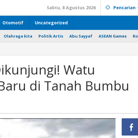
Sabtu, 8 Agustus 2026
Pencarian
Otomotif
Uncategorized
Olahraga kita
Politik Artis
Abu Sayyaf
ASEAN Games
Ro
ikunjungi! Watu
 Baru di Tanah Bumbu