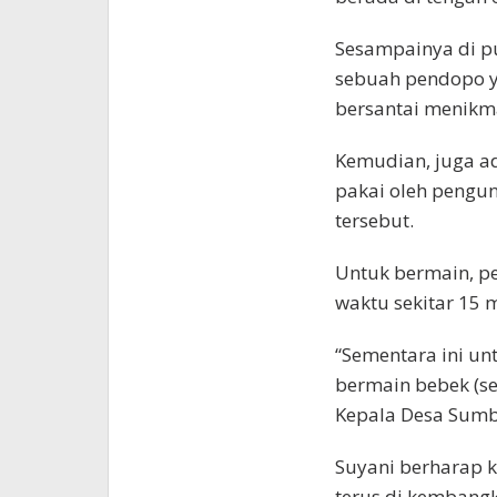
Sesampainya di p
sebuah pendopo y
bersantai menikma
Kemudian, juga ad
pakai oleh pengu
tersebut.
Untuk bermain, p
waktu sekitar 15 m
“Sementara ini un
bermain bebek (se
Kepala Desa Sumb
Suyani berharap 
terus di kembangk