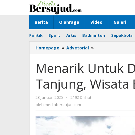
Lewati
ke
konten
Berita
Olahraga
Video
Galeri
Politik
Sport
Artis
Badminton
Sepakbola
Homepage
»
Advetorial
»
Menarik
Untuk
Dikunjungi!
Menarik Untuk D
Watu
Tanjung,
Tanjung, Wisata
Wisata
Baru
di
23 Januari 2025
oleh
-
2192 Dilihat
Tanah
mediabersujud.com
oleh
mediabersujud.com
Bumbu