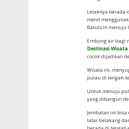
Letaknya berada d
menit menggunaka
Batulicin menuju l
Embung air bagi 
Destinasi Wisata
cocok dijadikan de
Wisata ini, men
pulau di tengah-t
Untuk menuju pula
yang dibangun den
Jembatan ini bisa
latar belakang d
berada di tengah