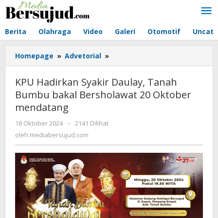
Lewati
ke
konten
Berita
Olahraga
Video
Galeri
Otomotif
Uncate
Homepage
»
Advetorial
»
KPU
Hadirkan
Syakir
KPU Hadirkan Syakir Daulay, Tanah
Daulay,
Bumbu bakal Bersholawat 20 Oktober
Tanah
mendatang
Bumbu
bakal
18 Oktober 2024
oleh
-
2141 Dilihat
Bersholawat
mediabersujud.com
oleh
mediabersujud.com
20
Oktober
mendatang