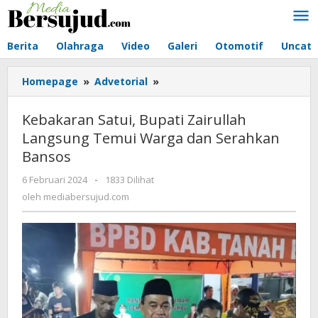
Lewati
ke
konten
Berita
Olahraga
Video
Galeri
Otomotif
Uncate
Homepage
»
Advetorial
»
Kebakaran
Satui,
Bupati
Kebakaran Satui, Bupati Zairullah
Zairullah
Langsung Temui Warga dan Serahkan
Langsung
Bansos
Temui
Warga
6 Februari 2024
oleh
-
1833 Dilihat
dan
mediabersujud.com
oleh
mediabersujud.com
Serahkan
Bansos