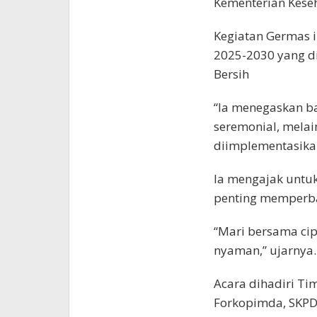
Kementerian Keseh
Kegiatan Germas 
2025-2030 yang di
Bersih
“Ia menegaskan b
seremonial, melai
diimplementasikan
Ia mengajak untu
penting memperbai
“Mari bersama cip
nyaman,” ujarnya.
Acara dihadiri Ti
Forkopimda, SKPD 