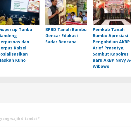
Dispersip Tanbu
BPBD Tanah Bumbu
Pemkab Tanah
Gandeng
Gencar Edukasi
Bumbu Apresiasi
Perpusnas dan
Sadar Bencana
Pengabdian AKBP
Perpus Kalsel
Arief Prasetya,
Sosialisasikan
Sambut Kapolres
Naskah Kuno
Baru AKBP Novy A
Wibowo
 yang wajib ditandai
*