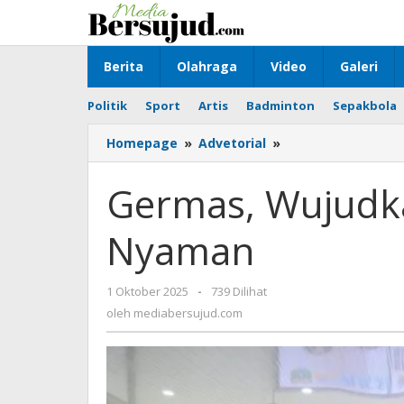
Lewati
ke
konten
Berita
Olahraga
Video
Galeri
Politik
Sport
Artis
Badminton
Sepakbola
Homepage
»
Advetorial
»
Germas,
Wujudkan
Daerah
Germas, Wujudk
Sehat
dan
Nyaman
Nyaman
1 Oktober 2025
oleh
-
739 Dilihat
mediabersujud.com
oleh
mediabersujud.com