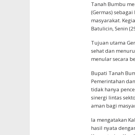
Tanah Bumbu meng
(Germas) sebagai
masyarakat. Kegia
Batulicin, Senin (2
Tujuan utama Ge
sehat dan menuru
menular secara be
Bupati Tanah Bumb
Pemerintahan dan
tidak hanya penc
sinergi lintas se
aman bagi masyar
Ia mengatakan K
hasil nyata dengan