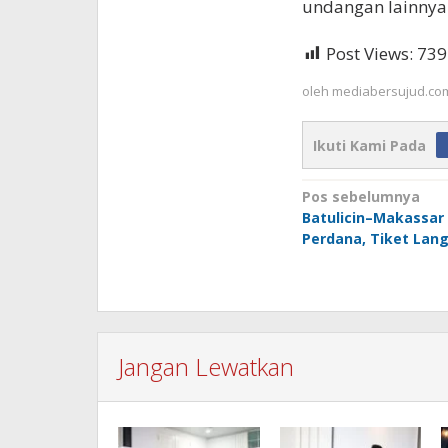
undangan lainnya
Post Views:
739
oleh
mediabersujud.co
Ikuti Kami Pada
Navigasi
Pos sebelumnya
Batulicin–Makassar
pos
Perdana, Tiket Lan
Jangan Lewatkan