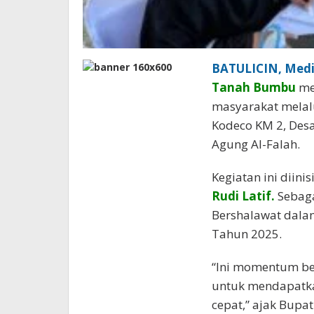
BATULICIN, Medi
Tanah Bumbu
me
masyarakat melalu
Kodeco KM 2, Desa
Agung Al-Falah.
Kegiatan ini diin
Rudi Latif
.
Sebaga
Bershalawat dal
Tahun 2025.
“Ini momentum be
untuk mendapatk
cepat,” ajak Bupati