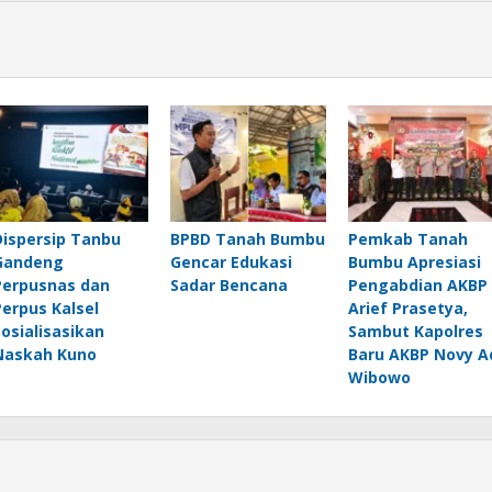
Dispersip Tanbu
BPBD Tanah Bumbu
Pemkab Tanah
Gandeng
Gencar Edukasi
Bumbu Apresiasi
Perpusnas dan
Sadar Bencana
Pengabdian AKBP
Perpus Kalsel
Arief Prasetya,
Sosialisasikan
Sambut Kapolres
Naskah Kuno
Baru AKBP Novy A
Wibowo