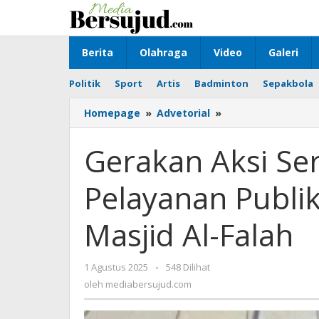
Lewati
ke
konten
Berita
Olahraga
Video
Galeri
Politik
Sport
Artis
Badminton
Sepakbola
Homepage
»
Advetorial
»
Gerakan
Aksi
Serentak
Gerakan Aksi Se
Tanah
Bumbu:
Pelayanan Publ
Pelayanan
Publik
dan
Masjid Al-Falah
UMKM
di
Depan
1 Agustus 2025
oleh
-
548 Dilihat
Masjid
mediabersujud.com
oleh
mediabersujud.com
Al-
Falah