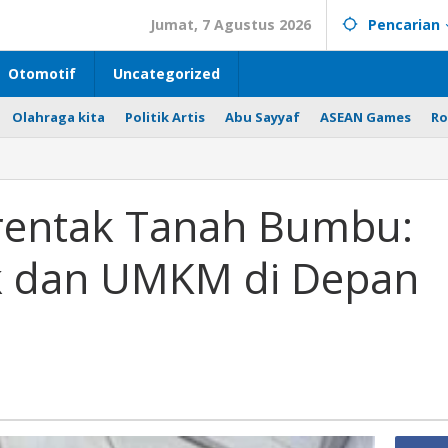
Jumat, 7 Agustus 2026
Pencarian
Otomotif
Uncategorized
Olahraga kita
Politik Artis
Abu Sayyaf
ASEAN Games
Ro
rentak Tanah Bumbu:
ik dan UMKM di Depan