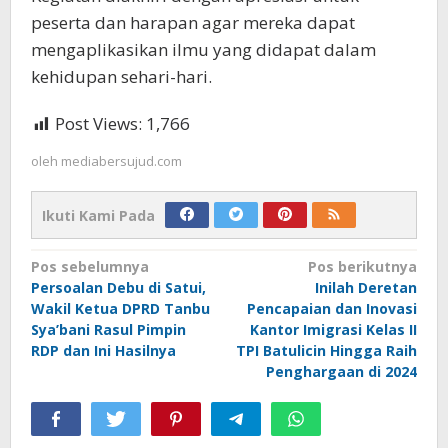
peserta dan harapan agar mereka dapat
mengaplikasikan ilmu yang didapat dalam
kehidupan sehari-hari.
Post Views:
1,766
oleh
mediabersujud.com
Ikuti Kami Pada
Navigasi
Pos sebelumnya
Pos berikutnya
Persoalan Debu di Satui,
Inilah Deretan
pos
Wakil Ketua DPRD Tanbu
Pencapaian dan Inovasi
Sya’bani Rasul Pimpin
Kantor Imigrasi Kelas II
RDP dan Ini Hasilnya
TPI Batulicin Hingga Raih
Penghargaan di 2024