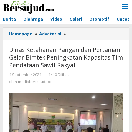
Lewati
ke
konten
Berita
Olahraga
Video
Galeri
Otomotif
Uncate
Homepage
»
Advetorial
»
Dinas
Ketahanan
Pangan
Dinas Ketahanan Pangan dan Pertanian
dan
Gelar Bimtek Peningkatan Kapasitas Tim
Pertanian
Pendataan Sawit Rakyat
Gelar
Bimtek
4 September 2024
oleh
-
1410 Dilihat
Peningkatan
mediabersujud.com
oleh
mediabersujud.com
Kapasitas
Tim
Pendataan
Sawit
Rakyat