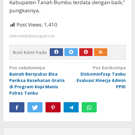
Kabupaten Tanah Bumbu terdata dengan baik,”
pungkasnya.
Post Views:
1,410
oleh
mediabersujud.com
Ikuti Kami Pada
Navigasi
Pos sebelumnya
Pos berikutnya
Bainah Bersyukur Bisa
Diskominfosp Tanbu
pos
Periksa Kesehatan Gratis
Evaluasi Kinerja Admin
di Program Kopi Manis
PPID
Polres Tanbu