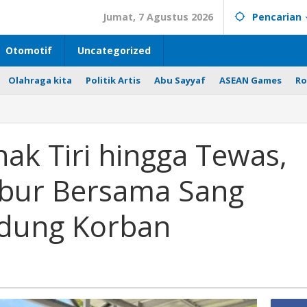
Jumat, 7 Agustus 2026
Pencarian
Otomotif
Uncategorized
Olahraga kita
Politik Artis
Abu Sayyaf
ASEAN Games
Ro
ak Tiri hingga Tewas,
Kabur Bersama Sang
ndung Korban