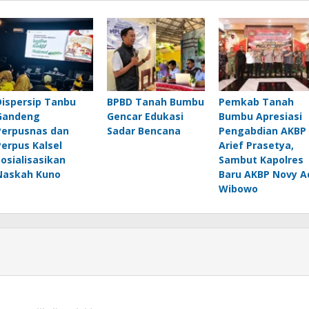
Dispersip Tanbu
BPBD Tanah Bumbu
Pemkab Tanah
Gandeng
Gencar Edukasi
Bumbu Apresiasi
Perpusnas dan
Sadar Bencana
Pengabdian AKBP
Perpus Kalsel
Arief Prasetya,
Sosialisasikan
Sambut Kapolres
Naskah Kuno
Baru AKBP Novy A
Wibowo