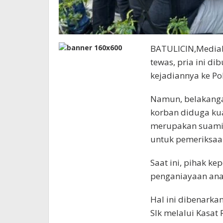
BATULICIN,Mediab
tewas, pria ini d
kejadiannya ke P
Namun, belakanga
korban diduga ku
merupakan suaminy
untuk pemeriksaa
Saat ini, pihak k
penganiayaan anak
Hal ini dibenarka
SIk melalui Kasat