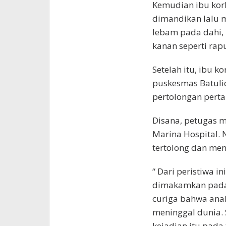
Kemudian ibu ko
dimandikan lalu 
lebam pada dahi,
kanan seperti rap
Setelah itu, ibu 
puskesmas Batuli
pertolongan pert
Disana, petugas m
Marina Hospital. 
tertolong dan men
“ Dari peristiwa i
dimakamkan pada 
curiga bahwa anak
meninggal dunia.
kejadian itu pada 