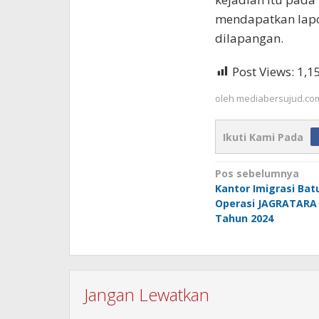
mendapatkan lapo
dilapangan.
Post Views:
1,1
oleh
mediabersujud.co
Ikuti Kami Pada
Navigasi
Pos sebelumnya
Kantor Imigrasi Batu
pos
Operasi JAGRATARA 
Tahun 2024
Jangan Lewatkan