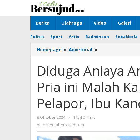
Lewati
ke
konten
Berita
Olahraga
Video
Galeri
Politik
Sport
Artis
Badminton
Sepakbola
Homepage
»
Advetorial
»
Diduga
Aniaya
Anak
Diduga Aniaya An
Tiri
hingga
Pria ini Malah 
Tewas,
Pria
ini
Pelapor, Ibu Ka
Malah
Kabur
Bersama
8 Oktober 2024
oleh
-
1154 Dilihat
Sang
mediabersujud.com
oleh
mediabersujud.com
Pelapor,
Ibu