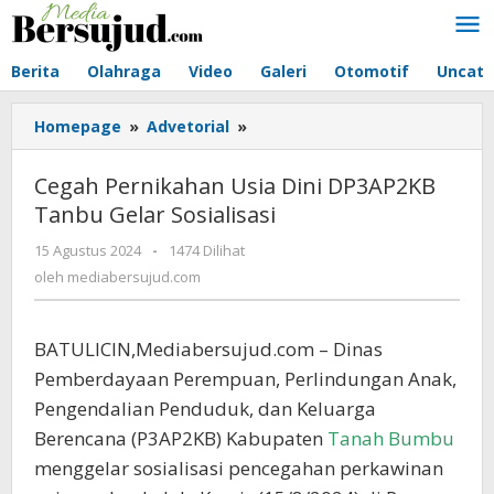
Lewati
ke
konten
Berita
Olahraga
Video
Galeri
Otomotif
Uncate
Homepage
»
Advetorial
»
Cegah
Pernikahan
Usia
Cegah Pernikahan Usia Dini DP3AP2KB
Dini
Tanbu Gelar Sosialisasi
DP3AP2KB
Tanbu
15 Agustus 2024
oleh
-
1474 Dilihat
Gelar
mediabersujud.com
oleh
mediabersujud.com
Sosialisasi
BATULICIN,Mediabersujud.com – Dinas
Pemberdayaan Perempuan, Perlindungan Anak,
Pengendalian Penduduk, dan Keluarga
Berencana (P3AP2KB) Kabupaten
Tanah Bumbu
menggelar sosialisasi pencegahan perkawinan