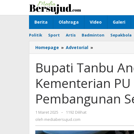
Lewati
ke
konten
Berita
Olahraga
Video
Galeri
Politik
Sport
Artis
Badminton
Sepakbola
Homepage
»
Advetorial
»
Bupati
Tanbu
Andi
Bupati Tanbu And
Rudi
Latif:
Kementerian PU
Komitmen
Kementerian
PU
Pembangunan Se
Wujudkan
Pemerataan
Pembangunan
1 Maret 2025
oleh
-
1192 Dilihat
Sesuai
mediabersujud.com
oleh
mediabersujud.com
Dengan
Misi