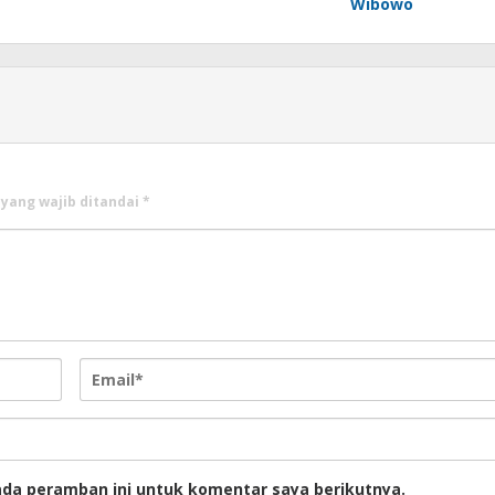
Wibowo
 yang wajib ditandai
*
ada peramban ini untuk komentar saya berikutnya.