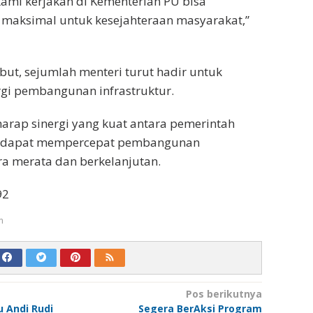
kami kerjakan di Kementerian PU bisa
 maksimal untuk kesejahteraan masyarakat,”
but, sejumlah menteri turut hadir untuk
gi pembangunan infrastruktur.
arap sinergi yang kuat antara pemerintah
h dapat mempercepat pembangunan
ara merata dan berkelanjutan.
92
m
Pos berikutnya
 Andi Rudi
Segera BerAksi Program