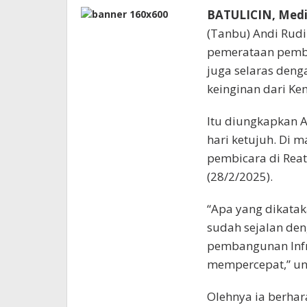
BATULICIN, Medi
(Tanbu) Andi Rud
pemerataan pemb
juga selaras deng
keinginan dari K
Itu diungkapkan An
hari ketujuh. Di 
pembicara di Reat
(28/2/2025).
“Apa yang dikatak
sudah sejalan de
pembangunan Infr
mempercepat,” u
Olehnya ia berhar