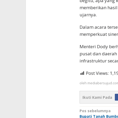
begitu, apa yang 
memberikan hasil
ujarnya.
Dalam acara terse
memperkuat siner
Menteri Dody berh
pusat dan daera
infrastruktur sec
Post Views:
1,1
oleh
mediabersujud.co
Ikuti Kami Pada
Navigasi
Pos sebelumnya
Bupati Tanah Bumbu