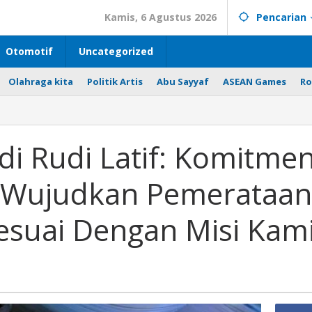
Kamis, 6 Agustus 2026
Pencarian
Otomotif
Uncategorized
Olahraga kita
Politik Artis
Abu Sayyaf
ASEAN Games
Ro
i Rudi Latif: Komitme
 Wujudkan Pemerataan
suai Dengan Misi Kam