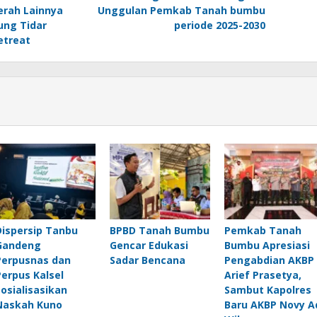
erah Lainnya
Unggulan Pemkab Tanah bumbu
ung Tidar
periode 2025-2030
etreat
Dispersip Tanbu
BPBD Tanah Bumbu
Pemkab Tanah
Gandeng
Gencar Edukasi
Bumbu Apresiasi
Perpusnas dan
Sadar Bencana
Pengabdian AKBP
Perpus Kalsel
Arief Prasetya,
Sosialisasikan
Sambut Kapolres
Naskah Kuno
Baru AKBP Novy A