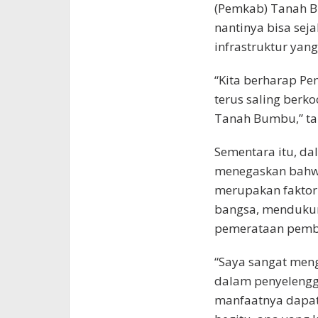
(Pemkab) Tanah 
nantinya bisa se
infrastruktur yan
“Kita berharap P
terus saling berko
Tanah Bumbu,” ta
Sementara itu, d
menegaskan bahwa
merupakan faktor
bangsa, menduku
pemerataan pemb
“Saya sangat men
dalam penyelengg
manfaatnya dapat