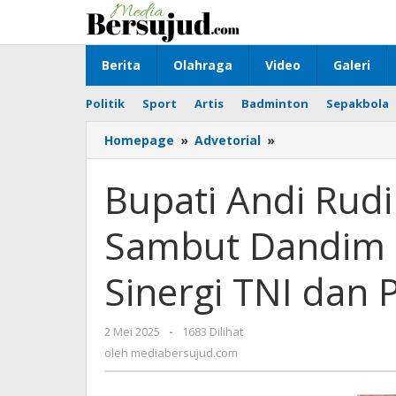
Lewati
ke
konten
Berita
Olahraga
Video
Galeri
Politik
Sport
Artis
Badminton
Sepakbola
Homepage
»
Advetorial
»
Bupati
Andi
Rudi
Bupati Andi Rudi 
Latif
Hadiri
Sambut Dandim 
Pisah
Sambut
Dandim
Sinergi TNI dan
1022/Tnb:
Wujud
Sinergi
2 Mei 2025
oleh
-
1683 Dilihat
TNI
mediabersujud.com
oleh
mediabersujud.com
dan
Pemerintah