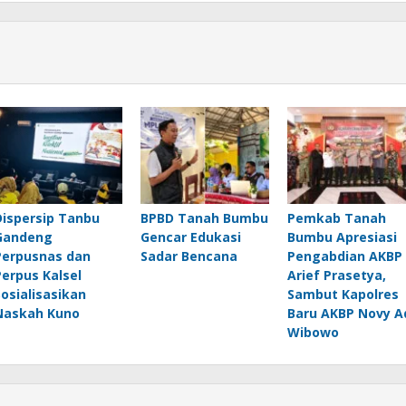
Dispersip Tanbu
BPBD Tanah Bumbu
Pemkab Tanah
Gandeng
Gencar Edukasi
Bumbu Apresiasi
Perpusnas dan
Sadar Bencana
Pengabdian AKBP
Perpus Kalsel
Arief Prasetya,
Sosialisasikan
Sambut Kapolres
Naskah Kuno
Baru AKBP Novy A
Wibowo