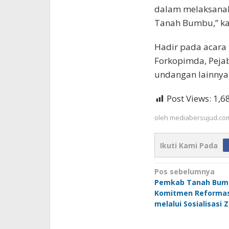
dalam melaksanak
Tanah Bumbu,” ka
Hadir pada acara 
Forkopimda, Peja
undangan lainnya
Post Views:
1,6
oleh
mediabersujud.co
Ikuti Kami Pada
Navigasi
Pos sebelumnya
Pemkab Tanah Bum
pos
Komitmen Reformasi
melalui Sosialisasi 