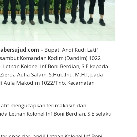
abersujud.com –
Bupati Andi Rudi Latif
h sambut Komandan Kodim (Dandim) 1022
Letnan Kolonel Inf Boni Berdian, S.E kepada
 Zierda Aulia Salam, S.Hub.Int., M.H.I, pada
 di Aula Makodim 1022/Tnb, Kecamatan
Latif mengucapkan terimakasih dan
a Letnan Kolonel Inf Boni Berdian, S.E selaku
 terlepas dari andil Letnan Kolonel Inf Boni