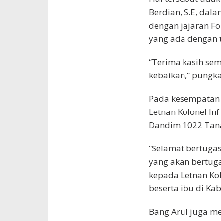
Berdian, S.E, dala
dengan jajaran F
yang ada dengan 
“Terima kasih se
kebaikan,” pungka
Pada kesempatan 
Letnan Kolonel Inf 
Dandim 1022 Tan
“Selamat bertugas
yang akan bertuga
kepada Letnan Kolo
beserta ibu di K
Bang Arul juga m