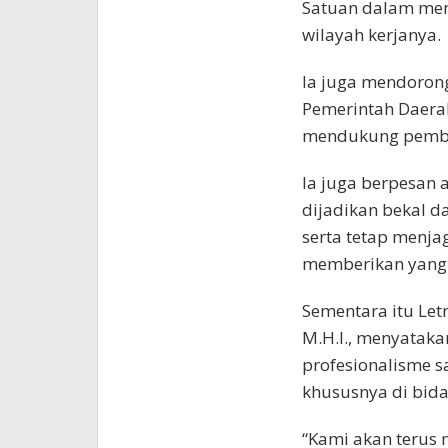
Satuan dalam menc
wilayah kerjanya.
Ia juga mendorong 
Pemerintah Daera
mendukung pemb
Ia juga berpesan
dijadikan bekal 
serta tetap menj
memberikan yang 
Sementara itu Letn
M.H.I., menyatak
profesionalisme 
khususnya di bidan
“Kami akan terus