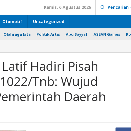
Kamis, 6 Agustus 2026
Pencarian
Otomotif
Uncategorized
Olahraga kita
Politik Artis
Abu Sayyaf
ASEAN Games
Ro
Latif Hadiri Pisah
1022/Tnb: Wujud
 Pemerintah Daerah