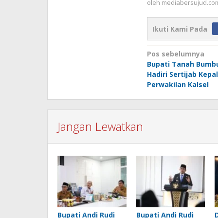
oleh
mediabersujud.co
Ikuti Kami Pada
Navigasi
Pos sebelumnya
Bupati Tanah Bumbu
pos
Hadiri Sertijab Kepa
Perwakilan Kalsel
Jangan Lewatkan
Bupati Andi Rudi
Bupati Andi Rudi