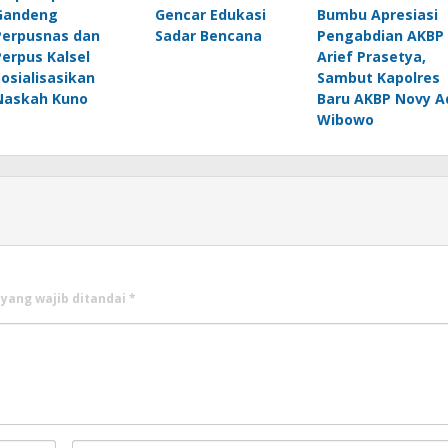
Gandeng
Gencar Edukasi
Bumbu Apresiasi
Perpusnas dan
Sadar Bencana
Pengabdian AKBP
Perpus Kalsel
Arief Prasetya,
Sosialisasikan
Sambut Kapolres
Naskah Kuno
Baru AKBP Novy A
Wibowo
 yang wajib ditandai
*