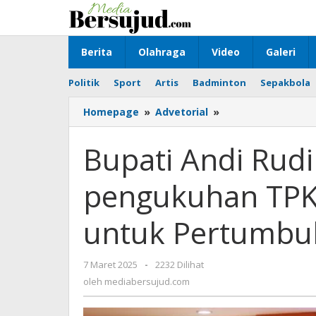
Lewati
ke
konten
Berita
Olahraga
Video
Galeri
Politik
Sport
Artis
Badminton
Sepakbola
Homepage
»
Advetorial
»
Bupati
Andi
Rudi
Bupati Andi Rudi 
Latif
hadiri
pengukuhan TP
pengukuhan
TPKAD
Tanah
untuk Pertumbu
Bumbu
untuk
Pertumbuhan
7 Maret 2025
oleh
-
2232 Dilihat
Ekonomi
mediabersujud.com
oleh
mediabersujud.com
Didaerah