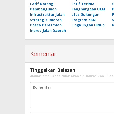
Latif Dorong
Latif Terima
Pembangunan
Penghargaan ULM
Infrastruktur Jalan
atas Dukungan
Strategis Daerah,
Program KKN
Pasca Peresmian
Lingkungan Hidup
Inpres Jalan Daerah
Komentar
Tinggalkan Balasan
Alamat email Anda tidak akan dipublikasikan.
Ruas