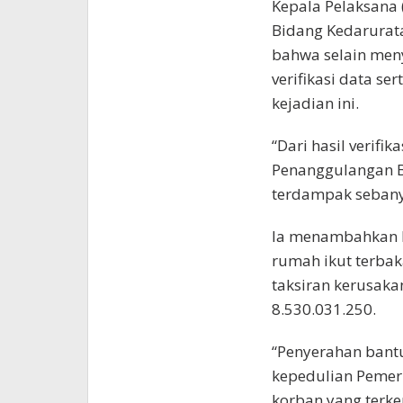
Kepala Pelaksana (
Bidang Kedarurat
bahwa selain men
verifikasi data s
kejadian ini.
“Dari hasil verifi
Penanggulangan B
terdampak sebanya
Ia menambahkan b
rumah ikut terbak
taksiran kerusaka
8.530.031.250.
“Penyerahan bant
kepedulian Pemer
korban yang terke