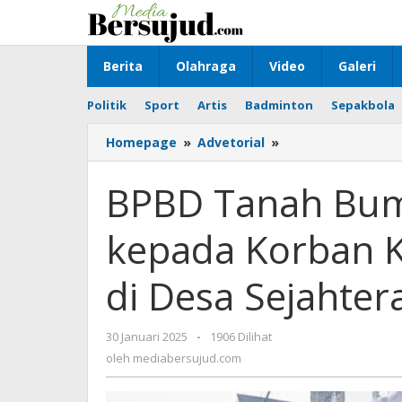
Lewati
ke
konten
Berita
Olahraga
Video
Galeri
Politik
Sport
Artis
Badminton
Sepakbola
Homepage
»
Advetorial
»
BPBD
Tanah
Bumbu
BPBD Tanah Bum
Serahkan
Bantuan
kepada Korban 
kepada
Korban
Kebakaran
di Desa Sejahter
Pemukiman
di
Desa
30 Januari 2025
oleh
-
1906 Dilihat
Sejahtera
mediabersujud.com
oleh
mediabersujud.com