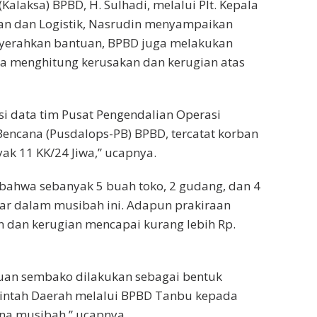
Kalaksa) BPBD, H. Sulhadi, melalui Plt. Kepala
an dan Logistik, Nasrudin menyampaikan
yerahkan bantuan, BPBD juga melakukan
erta menghitung kerusakan dan kerugian atas
kasi data tim Pusat Pengendalian Operasi
encana (Pusdalops-PB) BPBD, tercatat korban
k 11 KK/24 Jiwa,” ucapnya.
ahwa sebanyak 5 buah toko, 2 gudang, dan 4
ar dalam musibah ini. Adapun prakiraan
n dan kerugian mencapai kurang lebih Rp.
uan sembako dilakukan sebagai bentuk
intah Daerah melalui BPBD Tanbu kepada
na musibah,” ucapnya.