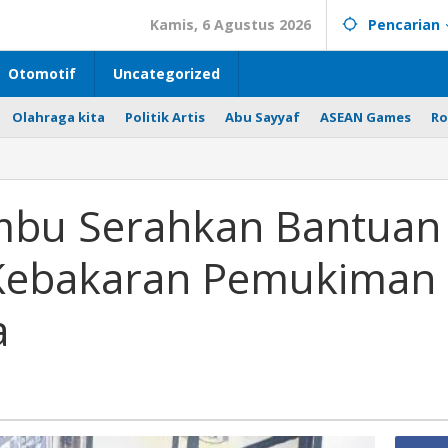
Kamis, 6 Agustus 2026
Pencarian
Otomotif
Uncategorized
Olahraga kita
Politik Artis
Abu Sayyaf
ASEAN Games
Ro
bu Serahkan Bantuan
Kebakaran Pemukiman
a