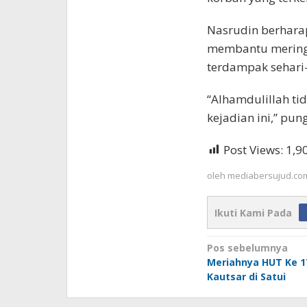
Nasrudin berhara
membantu mering
terdampak sehari-
“Alhamdulillah ti
kejadian ini,” pung
Post Views:
1,9
oleh
mediabersujud.co
Ikuti Kami Pada
Navigasi
Pos sebelumnya
Meriahnya HUT Ke 1
pos
Kautsar di Satui