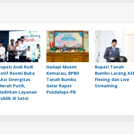
Bupati Andi Rudi
Hadapi Musim
Bupati Tanah
Latif Resmi Buka
Kemarau, BPBD
Bumbu Larang AS
Aksi Sinergitas
Tanah Bumbu
Flexing dan Live
Merah Putih,
Gelar Rapat
Streaming
Hadirkan Layanan
Pusdalops-PB
Publik di Satui