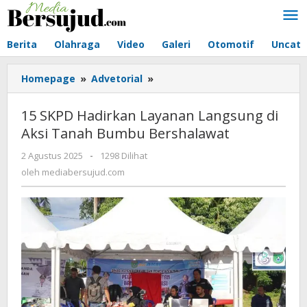
Lewati
ke
konten
Berita
Olahraga
Video
Galeri
Otomotif
Uncate
Homepage
»
Advetorial
»
15
SKPD
Hadirkan
15 SKPD Hadirkan Layanan Langsung di
Layanan
Aksi Tanah Bumbu Bershalawat
Langsung
di
2 Agustus 2025
oleh
-
1298 Dilihat
Aksi
mediabersujud.com
oleh
mediabersujud.com
Tanah
Bumbu
Bershalawat